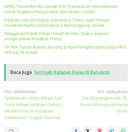
DPRD Tanah Bumbu Desak PLN Transparan, Pemadaman
Listrik Rugikan Masyarakat dan Pelaku Usaha
Edukasi Literasi Digital, Gatriwara Tanbu Ajak Pelajar
Gunakan Media Sosial Secara Bertanggung Jawab
Pelayanan Publik Polres Tanah Bumbu Diakui, Kapolri
Anugerahkan Predikat Prima
TP PKK Tanah Bumbu Borong Empat Penghargaan pada HKG
PKK ke-54 Kalsel
Baca Juga
Sertijab Kalapas Kelas III Batulicin
Navigasi
Pos sebelumnya
Pos selanjutnya
Spektakuler, Alden Mikael Syaf
Hut Bhayangkara ke 78,
pos
Putra terbaik kotabaru Sabet 2
Presisi Menuju Indonesia
Medali Emas di Kejuaraan
Emas
Taekwondo Tingkat Nasional