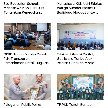
Eco Education School,
Mahasiswa KKN ULM Edukasi
Mahasiswa KKNT-LH ULM
Warga Sumber Makmur
Tanamkan Kepedulian
Budidaya Maggot untuk
Lingkungan Sejak Usia Dini
Kelola Sampah Organik
DPRD Tanah Bumbu Desak
Edukasi Literasi Digital,
PLN Transparan,
Gatriwara Tanbu Ajak
Pemadaman Listrik Rugikan
Pelajar Gunakan Media
Masyarakat dan Pelaku
Sosial Secara Bertanggung
Usaha
Jawab
Pelayanan Publik Polres
TP PKK Tanah Bumbu