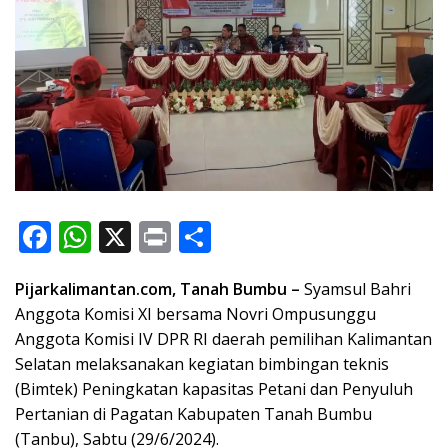
F
W
X
Pr
S
ac
h
in
h
Pijarkalimantan.com, Tanah Bumbu –
Syamsul Bahri
e
at
t
ar
Anggota Komisi XI bersama Novri Ompusunggu
b
s
e
Anggota Komisi IV DPR RI daerah pemilihan Kalimantan
o
A
Selatan melaksanakan kegiatan bimbingan teknis
o
p
(Bimtek) Peningkatan kapasitas Petani dan Penyuluh
Pertanian di Pagatan Kabupaten Tanah Bumbu
k
p
(Tanbu), Sabtu (29/6/2024).