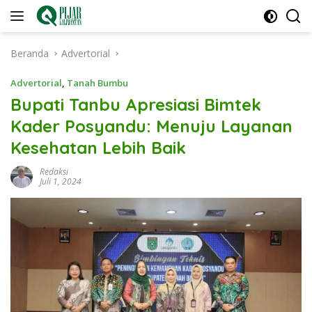
Langsung
ke
konten
Beranda
Advertorial
Advertorial
,
Tanah Bumbu
Bupati Tanbu Apresiasi Bimtek
Kader Posyandu: Menuju Layanan
Kesehatan Lebih Baik
Redaksi
Juli 1, 2024