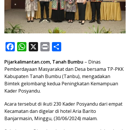
F
W
X
Pr
S
ac
h
in
h
Pijarkalimantan.com, Tanah Bumbu
– Dinas
e
at
t
ar
Pemberdayaan Masyarakat dan Desa bersama TP-PKK
b
s
e
Kabupaten Tanah Bumbu (Tanbu), mengadakan
o
A
Bimtek gelombang kedua Peningkatan Kemampuan
o
p
Kader Posyandu.
k
p
Acara tersebut di ikuti 230 Kader Posyandu dari empat
Kecamatan dan digelar di hotel Aria Barito
Banjarmasin, Minggu, (30/06/2024) malam.