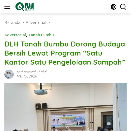
Langsung
ke
konten
Beranda
Advertorial
Advertorial
,
Tanah Bumbu
DLH Tanah Bumbu Dorong Budaya
Bersih Lewat Program “Satu
Kantor Satu Pengelolaan Sampah”
Muhammad Khalid
Mei 15, 2026