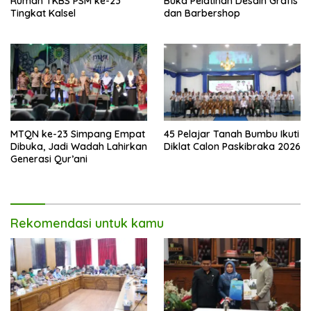
Rumah TKBS PSM ke-23
Buka Pelatihan Desain Grafis
Tingkat Kalsel
dan Barbershop
MTQN ke-23 Simpang Empat
45 Pelajar Tanah Bumbu Ikuti
Dibuka, Jadi Wadah Lahirkan
Diklat Calon Paskibraka 2026
Generasi Qur’ani
Rekomendasi untuk kamu