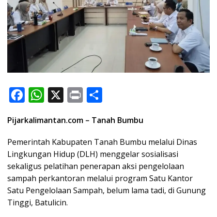
F
W
X
Pr
S
ac
h
in
h
Pijarkalimantan.com – Tanah Bumbu
e
at
t
ar
b
s
e
Pemerintah Kabupaten Tanah Bumbu melalui Dinas
o
A
Lingkungan Hidup (DLH) menggelar sosialisasi
sekaligus pelatihan penerapan aksi pengelolaan
o
p
sampah perkantoran melalui program Satu Kantor
k
p
Satu Pengelolaan Sampah, belum lama tadi, di Gunung
Tinggi, Batulicin.