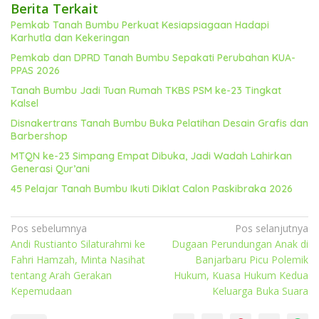
Berita Terkait
Pemkab Tanah Bumbu Perkuat Kesiapsiagaan Hadapi
Karhutla dan Kekeringan
Pemkab dan DPRD Tanah Bumbu Sepakati Perubahan KUA-
PPAS 2026
Tanah Bumbu Jadi Tuan Rumah TKBS PSM ke-23 Tingkat
Kalsel
Disnakertrans Tanah Bumbu Buka Pelatihan Desain Grafis dan
Barbershop
MTQN ke-23 Simpang Empat Dibuka, Jadi Wadah Lahirkan
Generasi Qur’ani
45 Pelajar Tanah Bumbu Ikuti Diklat Calon Paskibraka 2026
Navigasi
Pos sebelumnya
Pos selanjutnya
Andi Rustianto Silaturahmi ke
Dugaan Perundungan Anak di
pos
Fahri Hamzah, Minta Nasihat
Banjarbaru Picu Polemik
tentang Arah Gerakan
Hukum, Kuasa Hukum Kedua
Kepemudaan
Keluarga Buka Suara