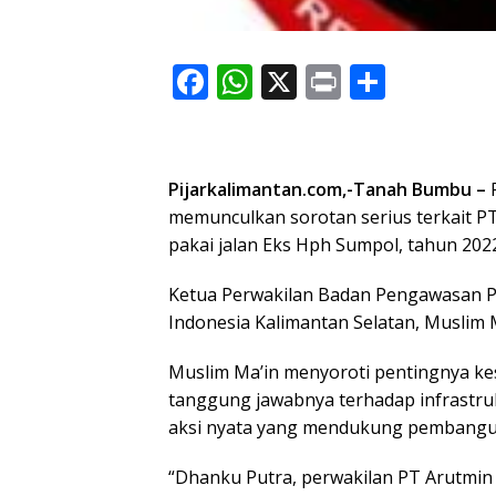
F
W
X
Pr
S
ac
h
in
h
e
at
t
ar
b
s
e
Pijarkalimantan.com,-Tanah Bumbu –
R
o
A
memunculkan sorotan serius terkait P
pakai jalan Eks Hph Sumpol, tahun 202
o
p
k
p
Ketua Perwakilan Badan Pengawasan P
Indonesia Kalimantan Selatan, Muslim Ma
Muslim Ma’in menyoroti pentingnya k
tanggung jawabnya terhadap infrastruk
aksi nyata yang mendukung pembangun
“Dhanku Putra, perwakilan PT Arutmin