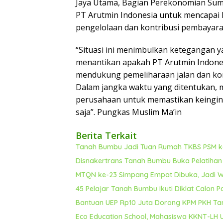
Jaya Utama, Bagian Perekonomian Sum
PT Arutmin Indonesia untuk mencapai 
pengelolaan dan kontribusi pembayaran
“Situasi ini menimbulkan ketegangan ya
menantikan apakah PT Arutmin Indone
mendukung pemeliharaan jalan dan kon
Dalam jangka waktu yang ditentukan, 
perusahaan untuk memastikan keingina
saja”.
Pungkas Muslim Ma’in
Berita Terkait
Tanah Bumbu Jadi Tuan Rumah TKBS PSM ke
Disnakertrans Tanah Bumbu Buka Pelatihan
MTQN ke-23 Simpang Empat Dibuka, Jadi Wa
45 Pelajar Tanah Bumbu Ikuti Diklat Calon 
Bantuan UEP Rp10 Juta Dorong KPM PKH 
Eco Education School, Mahasiswa KKNT-LH 