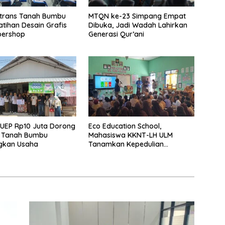
rtrans Tanah Bumbu
MTQN ke-23 Simpang Empat
atihan Desain Grafis
Dibuka, Jadi Wadah Lahirkan
bershop
Generasi Qur’ani
UEP Rp10 Juta Dorong
Eco Education School,
 Tanah Bumbu
Mahasiswa KKNT-LH ULM
kan Usaha
Tanamkan Kepedulian
Lingkungan Sejak Usia Dini