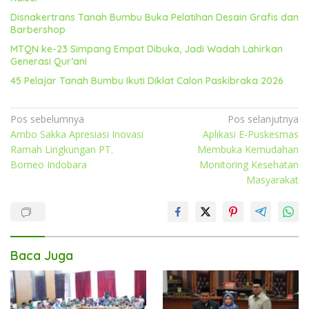
Disnakertrans Tanah Bumbu Buka Pelatihan Desain Grafis dan
Barbershop
MTQN ke-23 Simpang Empat Dibuka, Jadi Wadah Lahirkan
Generasi Qur’ani
45 Pelajar Tanah Bumbu Ikuti Diklat Calon Paskibraka 2026
Navigasi
Pos sebelumnya
Pos selanjutnya
Ambo Sakka Apresiasi Inovasi
Aplikasi E-Puskesmas
pos
Ramah Lingkungan PT.
Membuka Kemudahan
Borneo Indobara
Monitoring Kesehatan
Masyarakat
Baca Juga