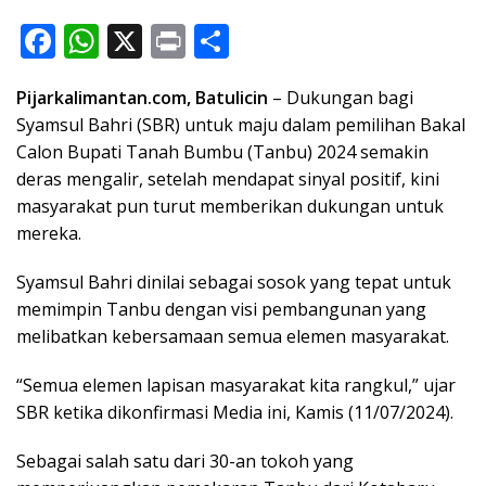
F
W
X
Pr
S
ac
h
in
h
Pijarkalimantan.com, Batulicin
– Dukungan bagi
e
at
t
ar
Syamsul Bahri (SBR) untuk maju dalam pemilihan Bakal
b
s
e
Calon Bupati Tanah Bumbu (Tanbu) 2024 semakin
o
A
deras mengalir, setelah mendapat sinyal positif, kini
o
p
masyarakat pun turut memberikan dukungan untuk
mereka.
k
p
Syamsul Bahri dinilai sebagai sosok yang tepat untuk
memimpin Tanbu dengan visi pembangunan yang
melibatkan kebersamaan semua elemen masyarakat.
“Semua elemen lapisan masyarakat kita rangkul,” ujar
SBR ketika dikonfirmasi Media ini, Kamis (11/07/2024).
Sebagai salah satu dari 30-an tokoh yang