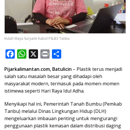
Indah Maya Suryanti Kabid PSLB3 Tanbu
F
W
X
Pr
S
ac
h
in
h
Pijarkalimantan.com, Batulicin
– Plastik terus menjadi
e
at
t
ar
salah satu masalah besar yang dihadapi oleh
b
s
e
masyarakat modern, termasuk pada momen-momen
o
A
istimewa seperti Hari Raya Idul Adha.
o
p
Menyikapi hal ini, Pemerintah Tanah Bumbu (Pemkab
k
p
Tanbu) melalui Dinas Lingkungan Hidup (DLH)
mengeluarkan imbauan penting untuk mengurangi
penggunaan plastik kemasan dalam distribusi daging