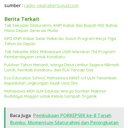
sumber :
radio-swarabersujud.com
Berita Terkait
Tak Sekadar Silaturahmi, KNPI Kalsel dan Bupati HSS Bahas
Masa Depan Generasi Muda
DPD KNPI Kalsel Gelar Rakerda, Susun Program Kerja Tiga
Tahun ke Depan
Tak Sekadar KKN, Mahasiswa UGM Wariskan 134 Program
Pemberdayaan untuk Kotabaru
Puluhan Tahun Menanti, Warga Desa Limbur Segera Nikmati
Listrik, Pemkab Kotabaru dan PLN Tancap Gas
Eco Education School, Mahasiswa KKNT-LH ULM Tanamkan
Kepedulian Lingkungan Sejak Usia Dini
Mahasiswa KKN ULM Edukasi Warga Sumber Makmur
Budidaya Maggot untuk Kelola Sampah Organik
Baca Juga
Pembukaan PORKEPSEK ke-8 Tanah
Bumbu, Momentum Silaturahmi dan Peningkatan