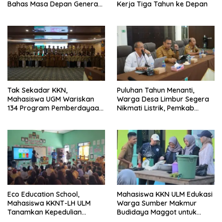
Bahas Masa Depan Generasi
Kerja Tiga Tahun ke Depan
Muda
Tak Sekadar KKN,
Puluhan Tahun Menanti,
Mahasiswa UGM Wariskan
Warga Desa Limbur Segera
134 Program Pemberdayaan
Nikmati Listrik, Pemkab
untuk Kotabaru
Kotabaru dan PLN Tancap
Gas
Eco Education School,
Mahasiswa KKN ULM Edukasi
Mahasiswa KKNT-LH ULM
Warga Sumber Makmur
Tanamkan Kepedulian
Budidaya Maggot untuk
Lingkungan Sejak Usia Dini
Kelola Sampah Organik