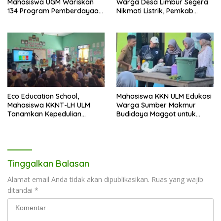
Mahasiswa UGM Wariskan
Warga Desa Limbur Segera
134 Program Pemberdayaan
Nikmati Listrik, Pemkab
untuk Kotabaru
Kotabaru dan PLN Tancap
Gas
Eco Education School,
Mahasiswa KKN ULM Edukasi
Mahasiswa KKNT-LH ULM
Warga Sumber Makmur
Tanamkan Kepedulian
Budidaya Maggot untuk
Lingkungan Sejak Usia Dini
Kelola Sampah Organik
Tinggalkan Balasan
Alamat email Anda tidak akan dipublikasikan.
Ruas yang wajib
ditandai
*