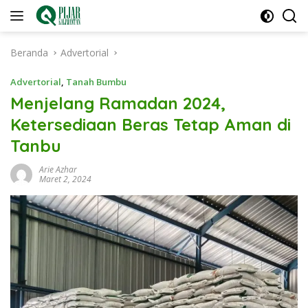
Langsung
ke
konten
Beranda
Advertorial
Advertorial
,
Tanah Bumbu
Menjelang Ramadan 2024,
Ketersediaan Beras Tetap Aman di
Tanbu
Arie Azhar
Maret 2, 2024