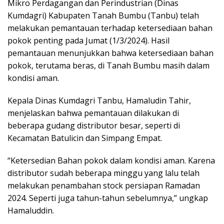
Mikro Perdagangan dan Perindustrian (Dinas
b
s
e
Kumdagri) Kabupaten Tanah Bumbu (Tanbu) telah
o
A
melakukan pemantauan terhadap ketersediaan bahan
o
p
pokok penting pada Jumat (1/3/2024). Hasil
pemantauan menunjukkan bahwa ketersediaan bahan
k
p
pokok, terutama beras, di Tanah Bumbu masih dalam
kondisi aman.
Kepala Dinas Kumdagri Tanbu, Hamaludin Tahir,
menjelaskan bahwa pemantauan dilakukan di
beberapa gudang distributor besar, seperti di
Kecamatan Batulicin dan Simpang Empat.
“Ketersedian Bahan pokok dalam kondisi aman. Karena
distributor sudah beberapa minggu yang lalu telah
melakukan penambahan stock persiapan Ramadan
2024. Seperti juga tahun-tahun sebelumnya,” ungkap
Hamaluddin.