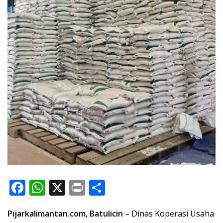
F
W
X
Pr
S
ac
h
in
h
Pijarkalimantan.com, Batulicin
– Dinas Koperasi Usaha
e
at
t
ar