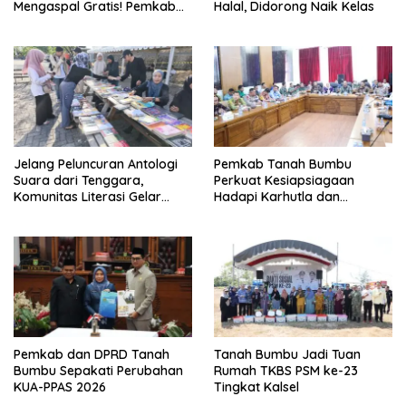
Mengaspal Gratis! Pemkab
Halal, Didorong Naik Kelas
Kotabaru Bidik Konektivitas
Makin Terbuka
Jelang Peluncuran Antologi
Pemkab Tanah Bumbu
Suara dari Tenggara,
Perkuat Kesiapsiagaan
Komunitas Literasi Gelar
Hadapi Karhutla dan
Lapak Baca di Bandara
Kekeringan
Bersujud
Pemkab dan DPRD Tanah
Tanah Bumbu Jadi Tuan
Bumbu Sepakati Perubahan
Rumah TKBS PSM ke-23
KUA-PPAS 2026
Tingkat Kalsel