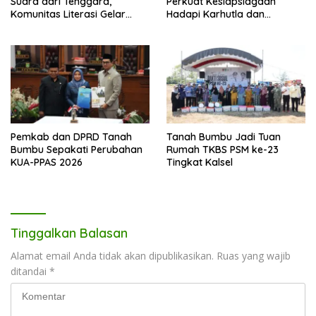
Suara dari Tenggara,
Perkuat Kesiapsiagaan
Komunitas Literasi Gelar
Hadapi Karhutla dan
Lapak Baca di Bandara
Kekeringan
Bersujud
Pemkab dan DPRD Tanah
Tanah Bumbu Jadi Tuan
Bumbu Sepakati Perubahan
Rumah TKBS PSM ke-23
KUA-PPAS 2026
Tingkat Kalsel
Tinggalkan Balasan
Alamat email Anda tidak akan dipublikasikan.
Ruas yang wajib
ditandai
*