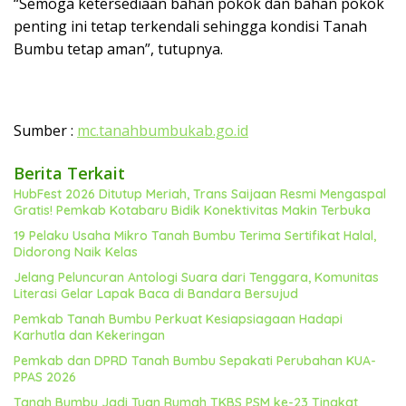
“Semoga ketersediaan bahan pokok dan bahan pokok
penting ini tetap terkendali sehingga kondisi
Tanah
Bumbu
tetap aman”, tutupnya.
Sumber :
mc.tanahbumbukab.go.id
Berita Terkait
HubFest 2026 Ditutup Meriah, Trans Saijaan Resmi Mengaspal
Gratis! Pemkab Kotabaru Bidik Konektivitas Makin Terbuka
19 Pelaku Usaha Mikro Tanah Bumbu Terima Sertifikat Halal,
Didorong Naik Kelas
Jelang Peluncuran Antologi Suara dari Tenggara, Komunitas
Literasi Gelar Lapak Baca di Bandara Bersujud
Pemkab Tanah Bumbu Perkuat Kesiapsiagaan Hadapi
Karhutla dan Kekeringan
Pemkab dan DPRD Tanah Bumbu Sepakati Perubahan KUA-
PPAS 2026
Tanah Bumbu Jadi Tuan Rumah TKBS PSM ke-23 Tingkat