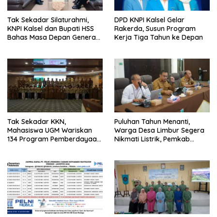
Tak Sekadar Silaturahmi,
DPD KNPI Kalsel Gelar
KNPI Kalsel dan Bupati HSS
Rakerda, Susun Program
Bahas Masa Depan Generasi
Kerja Tiga Tahun ke Depan
Muda
Tak Sekadar KKN,
Puluhan Tahun Menanti,
Mahasiswa UGM Wariskan
Warga Desa Limbur Segera
134 Program Pemberdayaan
Nikmati Listrik, Pemkab
untuk Kotabaru
Kotabaru dan PLN Tancap
Gas