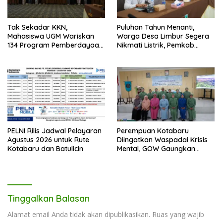
Tak Sekadar KKN,
Puluhan Tahun Menanti,
Mahasiswa UGM Wariskan
Warga Desa Limbur Segera
134 Program Pemberdayaan
Nikmati Listrik, Pemkab
untuk Kotabaru
Kotabaru dan PLN Tancap
Gas
PELNI Rilis Jadwal Pelayaran
Perempuan Kotabaru
Agustus 2026 untuk Rute
Diingatkan Waspadai Krisis
Kotabaru dan Batulicin
Mental, GOW Gaungkan
Pentingnya Menjaga
Kesehatan Jiwa
Tinggalkan Balasan
Alamat email Anda tidak akan dipublikasikan.
Ruas yang wajib