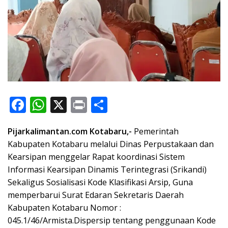
F
W
X
Pr
S
ac
h
in
h
Pijarkalimantan.com Kotabaru,-
Pemerintah
e
at
t
ar
Kabupaten Kotabaru melalui Dinas Perpustakaan dan
b
s
e
Kearsipan menggelar Rapat koordinasi Sistem
o
A
Informasi Kearsipan Dinamis Terintegrasi (Srikandi)
o
p
Sekaligus Sosialisasi Kode Klasifikasi Arsip, Guna
memperbarui Surat Edaran Sekretaris Daerah
k
p
Kabupaten Kotabaru Nomor :
045.1/46/Armista.Dispersip tentang penggunaan Kode