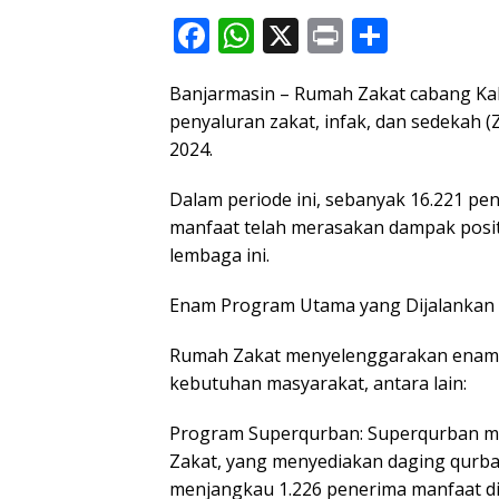
F
W
X
Pr
S
ac
h
in
h
Banjarmasin – Rumah Zakat cabang Kali
e
at
t
ar
penyaluran zakat, infak, dan sedekah (
b
s
e
2024.
o
A
Dalam periode ini, sebanyak 16.221 pe
o
p
manfaat telah merasakan dampak posit
k
p
lembaga ini.
Enam Program Utama yang Dijalankan
Rumah Zakat menyelenggarakan enam 
kebutuhan masyarakat, antara lain:
Program Superqurban: Superqurban m
Zakat, yang menyediakan daging qurban
menjangkau 1.226 penerima manfaat di