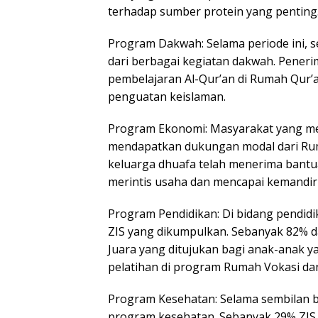
terhadap sumber protein yang penting
Program Dakwah: Selama periode ini, 
dari berbagai kegiatan dakwah. Penerim
pembelajaran Al-Qur’an di Rumah Qur’
penguatan keislaman.
Program Ekonomi: Masyarakat yang me
mendapatkan dukungan modal dari Rum
keluarga dhuafa telah menerima bant
merintis usaha dan mencapai kemandiria
Program Pendidikan: Di bidang pendidi
ZIS yang dikumpulkan. Sebanyak 82% 
Juara yang ditujukan bagi anak-anak 
pelatihan di program Rumah Vokasi dan 
Program Kesehatan: Selama sembilan b
program kesehatan. Sebanyak 29% ZIS 