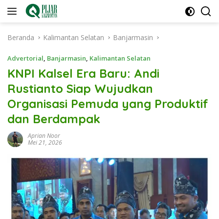
Langsung
ke
konten
Beranda
Kalimantan Selatan
Banjarmasin
Advertorial
,
Banjarmasin
,
Kalimantan Selatan
KNPI Kalsel Era Baru: Andi
Rustianto Siap Wujudkan
Organisasi Pemuda yang Produktif
dan Berdampak
Aprian Noor
Mei 21, 2026