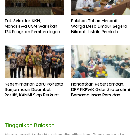
Tak Sekadar KKN,
Puluhan Tahun Menanti,
Mahasiswa UGM Wariskan
Warga Desa Limbur Segera
134 Program Pemberdayaan
Nikmati Listrik, Pemkab
untuk Kotabaru
Kotabaru dan PLN Tancap
Gas
Kepemimpinan Baru Polresta
Hangatkan Kebersamaan,
Banjarmasin Disambut
DPP FKPWK Gelar Silaturahmi
Positif, KAMMI Siap Perkuat
Bersama Insan Pers dan
Sinergi untuk Kota yang
Aktivis di Banjarmasin
Lebih Aman
Tinggalkan Balasan
Alamat email Anda tidak akan dipublikasikan.
Ruas yang wajib