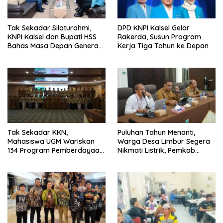
Tak Sekadar Silaturahmi,
DPD KNPI Kalsel Gelar
KNPI Kalsel dan Bupati HSS
Rakerda, Susun Program
Bahas Masa Depan Generasi
Kerja Tiga Tahun ke Depan
Muda
Tak Sekadar KKN,
Puluhan Tahun Menanti,
Mahasiswa UGM Wariskan
Warga Desa Limbur Segera
134 Program Pemberdayaan
Nikmati Listrik, Pemkab
untuk Kotabaru
Kotabaru dan PLN Tancap
Gas