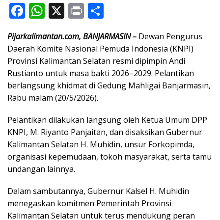
F
W
X
Pr
S
ac
h
in
h
Pijarkalimantan.com, BANJARMASIN –
Dewan Pengurus
e
at
t
ar
Daerah Komite Nasional Pemuda Indonesia (KNPI)
b
s
e
Provinsi Kalimantan Selatan resmi dipimpin Andi
o
A
Rustianto untuk masa bakti 2026–2029. Pelantikan
o
p
berlangsung khidmat di Gedung Mahligai Banjarmasin,
Rabu malam (20/5/2026).
k
p
Pelantikan dilakukan langsung oleh Ketua Umum DPP
KNPI, M. Riyanto Panjaitan, dan disaksikan Gubernur
Kalimantan Selatan H. Muhidin, unsur Forkopimda,
organisasi kepemudaan, tokoh masyarakat, serta tamu
undangan lainnya.
Dalam sambutannya, Gubernur Kalsel H. Muhidin
menegaskan komitmen Pemerintah Provinsi
Kalimantan Selatan untuk terus mendukung peran