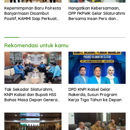
Kepemimpinan Baru Polresta
Hangatkan Kebersamaan,
Banjarmasin Disambut
DPP FKPWK Gelar Silaturahmi
Positif, KAMMI Siap Perkuat
Bersama Insan Pers dan
Sinergi untuk Kota yang
Aktivis di Banjarmasin
Lebih Aman
Rekomendasi untuk kamu
Tak Sekadar Silaturahmi,
DPD KNPI Kalsel Gelar
KNPI Kalsel dan Bupati HSS
Rakerda, Susun Program
Bahas Masa Depan Generasi
Kerja Tiga Tahun ke Depan
Muda