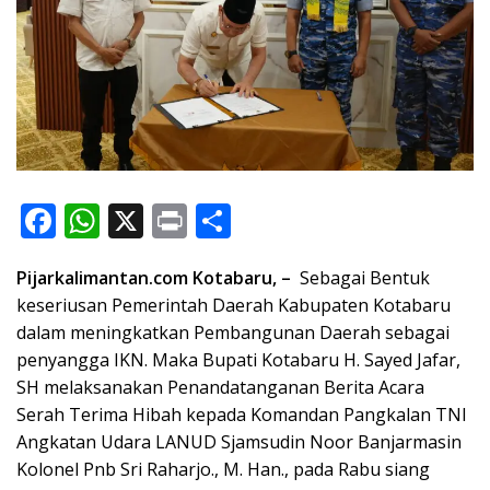
F
W
X
Pr
S
ac
h
in
h
Pijarkalimantan.com Kotabaru, –
Sebagai Bentuk
e
at
t
ar
keseriusan Pemerintah Daerah Kabupaten Kotabaru
b
s
e
dalam meningkatkan Pembangunan Daerah sebagai
o
A
penyangga IKN. Maka Bupati Kotabaru H. Sayed Jafar,
o
p
SH melaksanakan Penandatanganan Berita Acara
Serah Terima Hibah kepada Komandan Pangkalan TNI
k
p
Angkatan Udara LANUD Sjamsudin Noor Banjarmasin
Kolonel Pnb Sri Raharjo., M. Han., pada Rabu siang