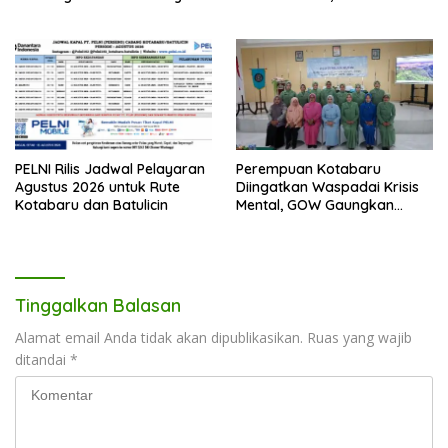
untuk Kotabaru
Kotabaru dan PLN Tancap
Gas
PELNI Rilis Jadwal Pelayaran
Perempuan Kotabaru
Agustus 2026 untuk Rute
Diingatkan Waspadai Krisis
Kotabaru dan Batulicin
Mental, GOW Gaungkan
Pentingnya Menjaga
Kesehatan Jiwa
Tinggalkan Balasan
Alamat email Anda tidak akan dipublikasikan.
Ruas yang wajib
ditandai
*