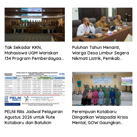
Tak Sekadar KKN,
Puluhan Tahun Menanti,
Mahasiswa UGM Wariskan
Warga Desa Limbur Segera
134 Program Pemberdayaan
Nikmati Listrik, Pemkab
untuk Kotabaru
Kotabaru dan PLN Tancap
Gas
PELNI Rilis Jadwal Pelayaran
Perempuan Kotabaru
Agustus 2026 untuk Rute
Diingatkan Waspadai Krisis
Kotabaru dan Batulicin
Mental, GOW Gaungkan
Pentingnya Menjaga
Kesehatan Jiwa