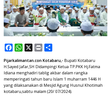
F
W
X
Pr
S
ac
h
in
h
Pijarkalimantan.con Kotabaru,-
Bupati Kotabaru
e
at
t
ar
H.Sayed Jafar,SH Didampingi Ketua TP.PKK Hj.Fatma
b
s
e
Idiana menghadiri tablig akbar dalam rangka
o
A
memperingati tahun baru Islam 1 muharram 1446 H
o
p
yang dilaksanakan di Mesjid Agung Husnul Khotimah
kotabaru,sabtu malam (20/ 07/2024).
k
p