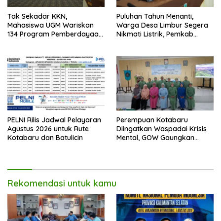
Tak Sekadar KKN,
Puluhan Tahun Menanti,
Mahasiswa UGM Wariskan
Warga Desa Limbur Segera
134 Program Pemberdayaan
Nikmati Listrik, Pemkab
untuk Kotabaru
Kotabaru dan PLN Tancap
Gas
PELNI Rilis Jadwal Pelayaran
Perempuan Kotabaru
Agustus 2026 untuk Rute
Diingatkan Waspadai Krisis
Kotabaru dan Batulicin
Mental, GOW Gaungkan
Pentingnya Menjaga
Kesehatan Jiwa
Rekomendasi untuk kamu