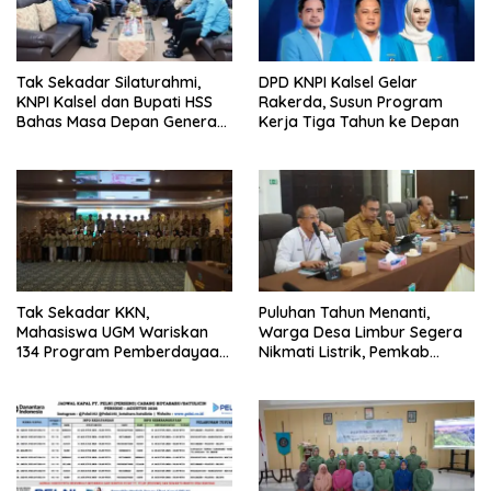
Tak Sekadar Silaturahmi,
DPD KNPI Kalsel Gelar
KNPI Kalsel dan Bupati HSS
Rakerda, Susun Program
Bahas Masa Depan Generasi
Kerja Tiga Tahun ke Depan
Muda
Tak Sekadar KKN,
Puluhan Tahun Menanti,
Mahasiswa UGM Wariskan
Warga Desa Limbur Segera
134 Program Pemberdayaan
Nikmati Listrik, Pemkab
untuk Kotabaru
Kotabaru dan PLN Tancap
Gas