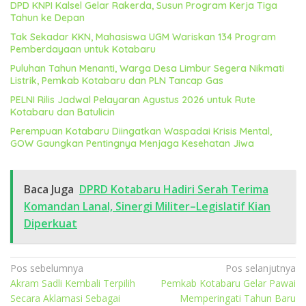
DPD KNPI Kalsel Gelar Rakerda, Susun Program Kerja Tiga
Tahun ke Depan
Tak Sekadar KKN, Mahasiswa UGM Wariskan 134 Program
Pemberdayaan untuk Kotabaru
Puluhan Tahun Menanti, Warga Desa Limbur Segera Nikmati
Listrik, Pemkab Kotabaru dan PLN Tancap Gas
PELNI Rilis Jadwal Pelayaran Agustus 2026 untuk Rute
Kotabaru dan Batulicin
Perempuan Kotabaru Diingatkan Waspadai Krisis Mental,
GOW Gaungkan Pentingnya Menjaga Kesehatan Jiwa
Baca Juga
DPRD Kotabaru Hadiri Serah Terima
Komandan Lanal, Sinergi Militer–Legislatif Kian
Diperkuat
Navigasi
Pos sebelumnya
Pos selanjutnya
Akram Sadli Kembali Terpilih
Pemkab Kotabaru Gelar Pawai
pos
Secara Aklamasi Sebagai
Memperingati Tahun Baru