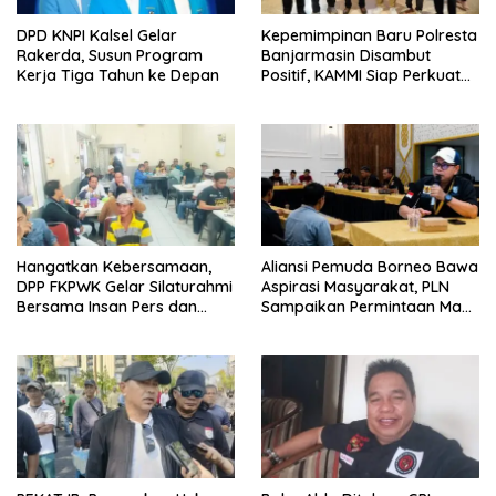
DPD KNPI Kalsel Gelar
Kepemimpinan Baru Polresta
Rakerda, Susun Program
Banjarmasin Disambut
Kerja Tiga Tahun ke Depan
Positif, KAMMI Siap Perkuat
Sinergi untuk Kota yang
Lebih Aman
Hangatkan Kebersamaan,
Aliansi Pemuda Borneo Bawa
DPP FKPWK Gelar Silaturahmi
Aspirasi Masyarakat, PLN
Bersama Insan Pers dan
Sampaikan Permintaan Maaf
Aktivis di Banjarmasin
dan Langkah Perbaikan