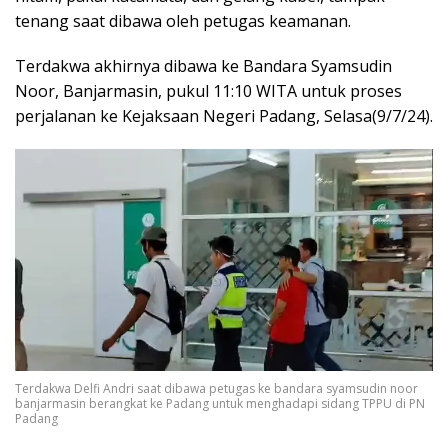
tenang saat dibawa oleh petugas keamanan.
Terdakwa akhirnya dibawa ke Bandara Syamsudin
Noor, Banjarmasin, pukul 11:10 WITA untuk proses
perjalanan ke Kejaksaan Negeri Padang, Selasa(9/7/24).
Terdakwa Delfi Andri saat dibawa petugas ke bandara syamsudin noor
banjarmasin berangkat ke Padang untuk menghadapi sidang TPPU di PN
Padang