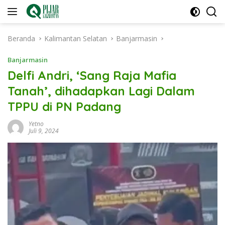
Langsung
ke
konten
Beranda
Kalimantan Selatan
Banjarmasin
Banjarmasin
Delfi Andri, ‘Sang Raja Mafia
Tanah’, dihadapkan Lagi Dalam
TPPU di PN Padang
Yetno
Juli 9, 2024