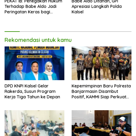
PEKAT IB: Penegakan Hukum
Babe Aldo Ditahan, GPI
Terhadap Babe Aldo Jadi
Apresiasi Langkah Polda
Peringatan Keras bagi
Kalsel
Pengguna Medsos
Rekomendasi untuk kamu
DPD KNPI Kalsel Gelar
Kepemimpinan Baru Polresta
Rakerda, Susun Program
Banjarmasin Disambut
Kerja Tiga Tahun ke Depan
Positif, KAMMI Siap Perkuat
Sinergi untuk Kota yang
Lebih Aman