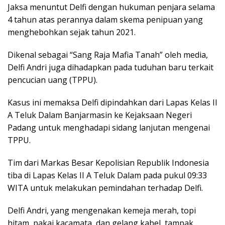
k
p
Jaksa menuntut Delfi dengan hukuman penjara selama
4 tahun atas perannya dalam skema penipuan yang
menghebohkan sejak tahun 2021.
Dikenal sebagai “Sang Raja Mafia Tanah” oleh media,
Delfi Andri juga dihadapkan pada tuduhan baru terkait
pencucian uang (TPPU).
Kasus ini memaksa Delfi dipindahkan dari Lapas Kelas II
A Teluk Dalam Banjarmasin ke Kejaksaan Negeri
Padang untuk menghadapi sidang lanjutan mengenai
TPPU.
Tim dari Markas Besar Kepolisian Republik Indonesia
tiba di Lapas Kelas II A Teluk Dalam pada pukul 09:33
WITA untuk melakukan pemindahan terhadap Delfi.
Delfi Andri, yang mengenakan kemeja merah, topi
hitam, pakai kacamata, dan gelang kabel, tampak