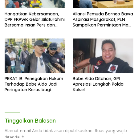
Hangatkan Kebersamaan,
Aliansi Pemuda Borneo Bawa
DPP FKPWK Gelar Silaturahmi
Aspirasi Masyarakat, PLN
Bersama Insan Pers dan
Sampaikan Permintaan Maaf
Aktivis di Banjarmasin
dan Langkah Perbaikan
PEKAT IB: Penegakan Hukum
Babe Aldo Ditahan, GPI
Terhadap Babe Aldo Jadi
Apresiasi Langkah Polda
Peringatan Keras bagi
Kalsel
Pengguna Medsos
Tinggalkan Balasan
Alamat email Anda tidak akan dipublikasikan.
Ruas yang wajib
ditandai
*