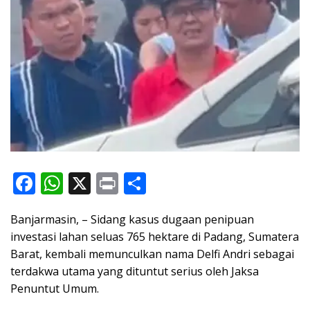
F
W
X
Pr
S
ac
h
in
h
Banjarmasin, – Sidang kasus dugaan penipuan
e
at
t
ar
investasi lahan seluas 765 hektare di Padang, Sumatera
b
s
e
Barat, kembali memunculkan nama Delfi Andri sebagai
o
A
terdakwa utama yang dituntut serius oleh Jaksa
o
p
Penuntut Umum.