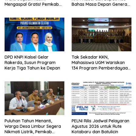
Mengaspal Gratis! Pemkab
Bahas Masa Depan Generasi
Kotabaru Bidik Konektivitas
Muda
Makin Terbuka
DPD KNPI Kalsel Gelar
Tak Sekadar KKN,
Rakerda, Susun Program
Mahasiswa UGM Wariskan
Kerja Tiga Tahun ke Depan
134 Program Pemberdayaan
untuk Kotabaru
Puluhan Tahun Menanti,
PELNI Rilis Jadwal Pelayaran
Warga Desa Limbur Segera
Agustus 2026 untuk Rute
Nikmati Listrik, Pemkab
Kotabaru dan Batulicin