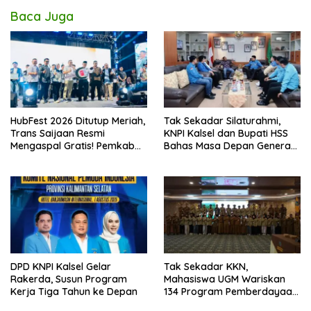
Baca Juga
HubFest 2026 Ditutup Meriah,
Tak Sekadar Silaturahmi,
Trans Saijaan Resmi
KNPI Kalsel dan Bupati HSS
Mengaspal Gratis! Pemkab
Bahas Masa Depan Generasi
Kotabaru Bidik Konektivitas
Muda
Makin Terbuka
DPD KNPI Kalsel Gelar
Tak Sekadar KKN,
Rakerda, Susun Program
Mahasiswa UGM Wariskan
Kerja Tiga Tahun ke Depan
134 Program Pemberdayaan
untuk Kotabaru