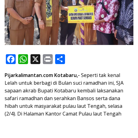
F
W
X
Pr
S
ac
h
in
h
Pijarkalimantan.com Kotabaru,-
Seperti tak kenal
e
at
t
ar
Lelah untuk berbagi di Bulan suci ramadhan ini, SJA
b
s
e
sapaan akrab Bupati Kotabaru kembali laksanakan
o
A
safari ramadhan dan serahkan Bansos serta dana
o
p
hibah untuk masyarakat pulau laut Tengah, selasa
(2/4). Di Halaman Kantor Camat Pulau laut Tengah
k
p