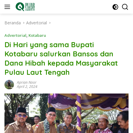
Langsung
ke
konten
Beranda
Advertorial
Advertorial
,
Kotabaru
Di Hari yang sama Bupati
Kotabaru salurkan Bansos dan
Dana Hibah kepada Masyarakat
Pulau Laut Tengah
Aprian Noor
April 2, 2024