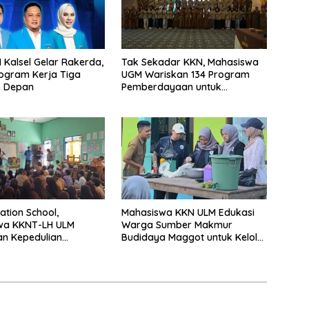
 Kalsel Gelar Rakerda,
Tak Sekadar KKN, Mahasiswa
ogram Kerja Tiga
UGM Wariskan 134 Program
e Depan
Pemberdayaan untuk
Kotabaru
ation School,
Mahasiswa KKN ULM Edukasi
wa KKNT-LH ULM
Warga Sumber Makmur
n Kepedulian
Budidaya Maggot untuk Kelola
an Sejak Usia Dini
Sampah Organik