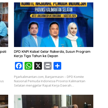
pati
DPD KNPI Kalsel Gelar Rakerda, Susun Program
Kerja Tiga Tahun ke Depan
F
W
X
Pr
S
ac
h
in
h
Pijarkalimantan.com, Banjarmasin – DPD Komite
e
at
t
ar
rus
Nasional Pemuda Indonesia Provinsi Kalimantan
Selatan menggelar Rapat Kerja Daerah…
b
s
e
o
A
o
p