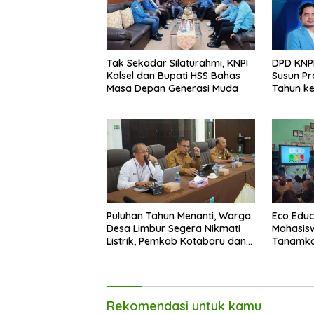
Tak Sekadar Silaturahmi, KNPI
DPD KNPI
Kalsel dan Bupati HSS Bahas
Susun Pr
Masa Depan Generasi Muda
Tahun k
Puluhan Tahun Menanti, Warga
Eco Educ
Desa Limbur Segera Nikmati
Mahasis
Listrik, Pemkab Kotabaru dan
Tanamka
PLN Tancap Gas
Lingkung
Rekomendasi untuk kamu