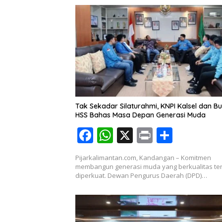
Tak Sekadar Silaturahmi, KNPI Kalsel dan Bu
HSS Bahas Masa Depan Generasi Muda
F
W
X
Pr
S
ac
h
in
h
Pijarkalimantan.com, Kandangan – Komitmen
e
at
t
ar
membangun generasi muda yang berkualitas te
diperkuat. Dewan Pengurus Daerah (DPD)…
b
s
e
o
A
o
p