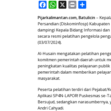
F
W
X
Pr
S
ac
h
in
h
Pijarkalimantan.com, Batulicin
– Kepala
e
at
t
ar
Persandian (Diskominfosp)
Kabupaten
b
s
e
dampingi Kepala Bidang Informasi da
o
A
secara resmi pelatihan pengelola peng
o
p
(03/07/2024).
k
p
Al-Husain mengatakan pelatihan pengel
komitmen pemerintah daerah untuk me
peningkatan kualitas pelayanan publi
pemerintah dalam memberikan pelayana
masyarakat.
Peserta pelatihan terdiri dari Pejaba
Aplikasi SP4N-LAPOR! Puskesmas se-
T
Bersujud, sedangkan narasumbernya,
Andri Cahyadi.