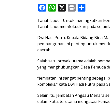
F
W
X
Pr
S
ac
h
in
h
Tanah Laut – Untuk meningkatkan kone
e
at
t
ar
Tanah Laut memfokuskan pada sejumlah
b
s
e
o
A
Dwi Hadi Putra, Kepala Bidang Bina M
pembangunan ini penting untuk mend
o
p
daerah.
k
p
Salah satu proyek utama adalah pemba
yang menghubungkan Desa Pemuda dan
“Jembatan ini sangat penting sebagai
kompleks,” kata Dwi Hadi Putra pada Se
Selain itu, Jembatan Angsau Menara se
dalam kota, terutama mengatasi kemacet