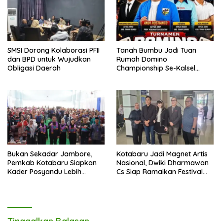
SMSI Dorong Kolaborasi PFII
Tanah Bumbu Jadi Tuan
dan BPD untuk Wujudkan
Rumah Domino
Obligasi Daerah
Championship Se-Kalsel
2026, Siapkan 128 Tim
Bertanding
Bukan Sekadar Jambore,
Kotabaru Jadi Magnet Artis
Pemkab Kotabaru Siapkan
Nasional, Dwiki Dharmawan
Kader Posyandu Lebih
Cs Siap Ramaikan Festival
Profesional Layani Warga
Budaya Sa-Ijaan