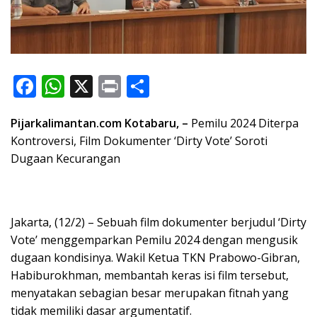
F
W
X
Pr
S
ac
h
in
h
Pijarkalimantan.com Kotabaru, –
Pemilu 2024 Diterpa
e
at
t
ar
Kontroversi, Film Dokumenter ‘Dirty Vote’ Soroti
b
s
e
Dugaan Kecurangan
o
A
o
p
k
p
Jakarta, (12/2) – Sebuah film dokumenter berjudul ‘Dirty
Vote’ menggemparkan Pemilu 2024 dengan mengusik
dugaan kondisinya.
Wakil Ketua TKN Prabowo-Gibran,
Habiburokhman, membantah keras isi film tersebut,
menyatakan sebagian besar merupakan fitnah yang
tidak memiliki dasar argumentatif.