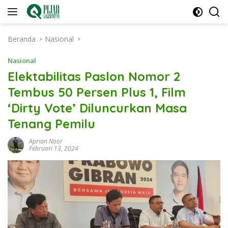
Langsung
ke
konten
Beranda
Nasional
Nasional
Elektabilitas Paslon Nomor 2
Tembus 50 Persen Plus 1, Film
‘Dirty Vote’ Diluncurkan Masa
Tenang Pemilu
Aprian Noor
Februari 13, 2024