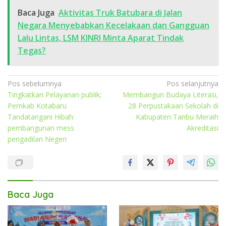
Baca Juga
Aktivitas Truk Batubara di Jalan
Negara Menyebabkan Kecelakaan dan Gangguan
Lalu Lintas, LSM KINRI Minta Aparat Tindak
Tegas?
Navigasi
Pos sebelumnya
Pos selanjutnya
Tingkatkan Pelayanan publik;
Membangun Budaya Literasi,
pos
Pemkab Kotabaru
28 Perpustakaan Sekolah di
Tandatangani Hibah
Kabupaten Tanbu Meraih
pembangunan mess
Akreditasi
pengadilan Negeri
Baca Juga