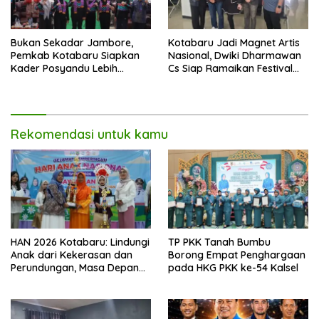
Bukan Sekadar Jambore,
Kotabaru Jadi Magnet Artis
Pemkab Kotabaru Siapkan
Nasional, Dwiki Dharmawan
Kader Posyandu Lebih
Cs Siap Ramaikan Festival
Profesional Layani Warga
Budaya Sa-Ijaan
Rekomendasi untuk kamu
HAN 2026 Kotabaru: Lindungi
TP PKK Tanah Bumbu
Anak dari Kekerasan dan
Borong Empat Penghargaan
Perundungan, Masa Depan
pada HKG PKK ke-54 Kalsel
Banua Dipertaruhkan