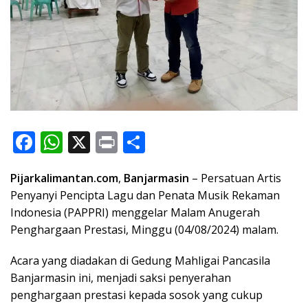
F
W
X
Pr
S
ac
h
in
h
Pijarkalimantan.com
,
Banjarmasin
– Persatuan Artis
e
at
t
ar
Penyanyi Pencipta Lagu dan Penata Musik Rekaman
b
s
e
Indonesia (PAPPRI) menggelar Malam Anugerah
o
A
Penghargaan Prestasi, Minggu (04/08/2024) malam.
o
p
Acara yang diadakan di Gedung Mahligai Pancasila
k
p
Banjarmasin ini, menjadi saksi penyerahan
penghargaan prestasi kepada sosok yang cukup