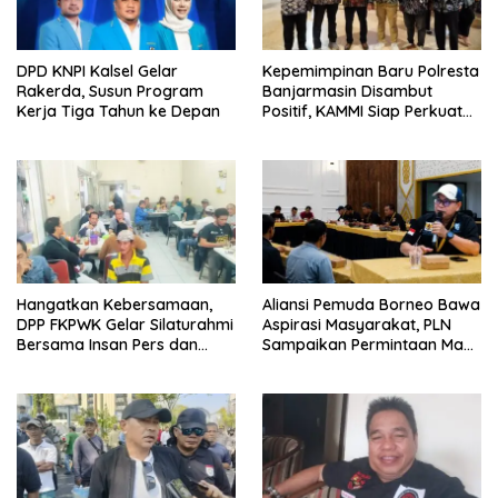
DPD KNPI Kalsel Gelar
Kepemimpinan Baru Polresta
Rakerda, Susun Program
Banjarmasin Disambut
Kerja Tiga Tahun ke Depan
Positif, KAMMI Siap Perkuat
Sinergi untuk Kota yang
Lebih Aman
Hangatkan Kebersamaan,
Aliansi Pemuda Borneo Bawa
DPP FKPWK Gelar Silaturahmi
Aspirasi Masyarakat, PLN
Bersama Insan Pers dan
Sampaikan Permintaan Maaf
Aktivis di Banjarmasin
dan Langkah Perbaikan