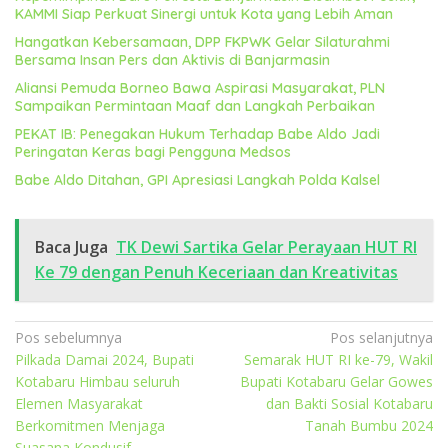
KAMMI Siap Perkuat Sinergi untuk Kota yang Lebih Aman
Hangatkan Kebersamaan, DPP FKPWK Gelar Silaturahmi
Bersama Insan Pers dan Aktivis di Banjarmasin
Aliansi Pemuda Borneo Bawa Aspirasi Masyarakat, PLN
Sampaikan Permintaan Maaf dan Langkah Perbaikan
PEKAT IB: Penegakan Hukum Terhadap Babe Aldo Jadi
Peringatan Keras bagi Pengguna Medsos
Babe Aldo Ditahan, GPI Apresiasi Langkah Polda Kalsel
Baca Juga
TK Dewi Sartika Gelar Perayaan HUT RI
Ke 79 dengan Penuh Keceriaan dan Kreativitas
Navigasi
Pos sebelumnya
Pos selanjutnya
Pilkada Damai 2024, Bupati
Semarak HUT RI ke-79, Wakil
pos
Kotabaru Himbau seluruh
Bupati Kotabaru Gelar Gowes
Elemen Masyarakat
dan Bakti Sosial Kotabaru
Berkomitmen Menjaga
Tanah Bumbu 2024
Suasana Kondusif