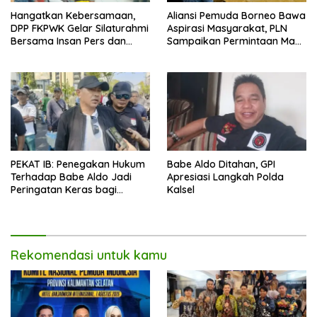
Hangatkan Kebersamaan,
Aliansi Pemuda Borneo Bawa
DPP FKPWK Gelar Silaturahmi
Aspirasi Masyarakat, PLN
Bersama Insan Pers dan
Sampaikan Permintaan Maaf
Aktivis di Banjarmasin
dan Langkah Perbaikan
PEKAT IB: Penegakan Hukum
Babe Aldo Ditahan, GPI
Terhadap Babe Aldo Jadi
Apresiasi Langkah Polda
Peringatan Keras bagi
Kalsel
Pengguna Medsos
Rekomendasi untuk kamu