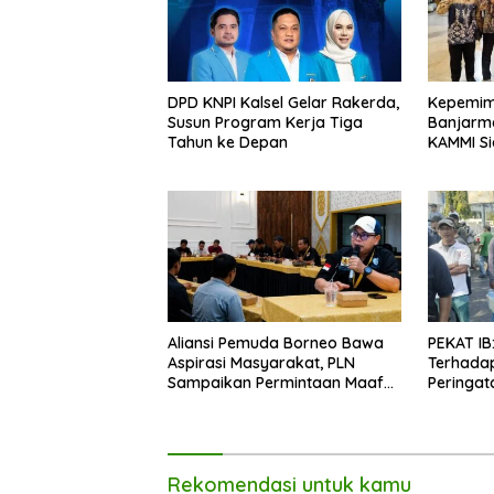
DPD KNPI Kalsel Gelar Rakerda,
Kepemimp
Susun Program Kerja Tiga
Banjarma
Tahun ke Depan
KAMMI Si
untuk Ko
Aliansi Pemuda Borneo Bawa
PEKAT I
Aspirasi Masyarakat, PLN
Terhadap
Sampaikan Permintaan Maaf
Peringat
dan Langkah Perbaikan
Penggun
Rekomendasi untuk kamu