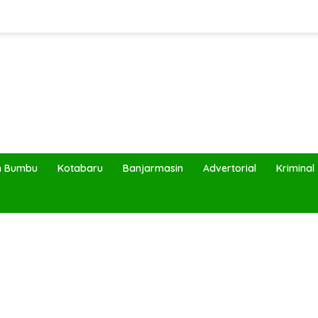
h Bumbu
Kotabaru
Banjarmasin
Advertorial
Kriminal