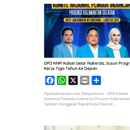
DPD KNPI Kalsel Gelar Rakerda, Susun Prog
Kerja Tiga Tahun ke Depan
F
W
X
Pr
S
ac
h
in
h
Pijarkalimantan.com, Banjarmasin – DPD Komite
e
at
t
ar
Nasional Pemuda Indonesia Provinsi Kalimantan
Selatan menggelar Rapat Kerja Daerah…
b
s
e
o
A
o
p