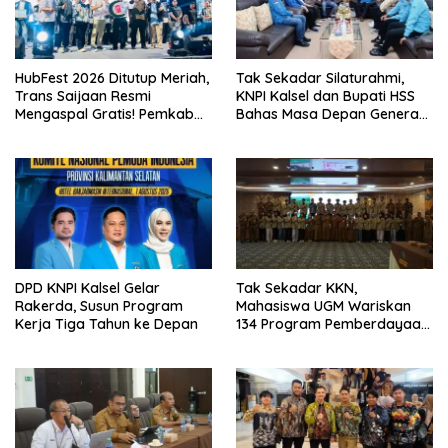
HubFest 2026 Ditutup Meriah,
Tak Sekadar Silaturahmi,
Trans Saijaan Resmi
KNPI Kalsel dan Bupati HSS
Mengaspal Gratis! Pemkab
Bahas Masa Depan Generasi
Kotabaru Bidik Konektivitas
Muda
Makin Terbuka
DPD KNPI Kalsel Gelar
Tak Sekadar KKN,
Rakerda, Susun Program
Mahasiswa UGM Wariskan
Kerja Tiga Tahun ke Depan
134 Program Pemberdayaan
untuk Kotabaru