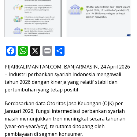
F
W
X
Pr
S
ac
h
in
h
PIJARKALIMANTAN.COM, BANJARMASIN, 24 April 2026
e
at
t
ar
– Industri perbankan syariah Indonesia mengawali
b
s
e
tahun 2026 dengan kinerja yang relatif stabil dan
o
A
pertumbuhan yang tetap positif.
o
p
Berdasarkan data Otoritas Jasa Keuangan (OJK) per
k
p
Januari 2026, fungsi intermediasi perbankan syariah
masih menunjukkan tren meningkat secara tahunan
(year-on-year/yoy), terutama ditopang oleh
pembiayaan di segmen konsumer.