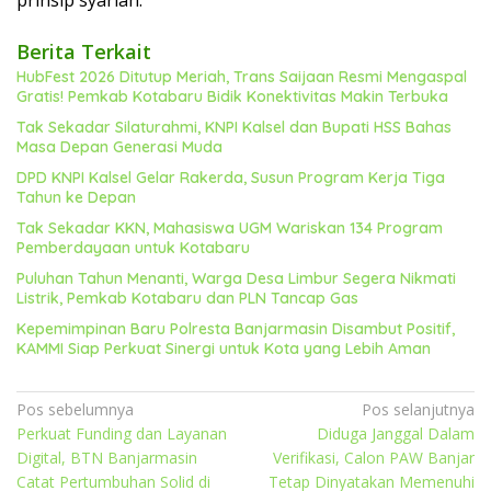
Berita Terkait
HubFest 2026 Ditutup Meriah, Trans Saijaan Resmi Mengaspal
Gratis! Pemkab Kotabaru Bidik Konektivitas Makin Terbuka
Tak Sekadar Silaturahmi, KNPI Kalsel dan Bupati HSS Bahas
Masa Depan Generasi Muda
DPD KNPI Kalsel Gelar Rakerda, Susun Program Kerja Tiga
Tahun ke Depan
Tak Sekadar KKN, Mahasiswa UGM Wariskan 134 Program
Pemberdayaan untuk Kotabaru
Puluhan Tahun Menanti, Warga Desa Limbur Segera Nikmati
Listrik, Pemkab Kotabaru dan PLN Tancap Gas
Kepemimpinan Baru Polresta Banjarmasin Disambut Positif,
KAMMI Siap Perkuat Sinergi untuk Kota yang Lebih Aman
Navigasi
Pos sebelumnya
Pos selanjutnya
Perkuat Funding dan Layanan
Diduga Janggal Dalam
pos
Digital, BTN Banjarmasin
Verifikasi, Calon PAW Banjar
Catat Pertumbuhan Solid di
Tetap Dinyatakan Memenuhi