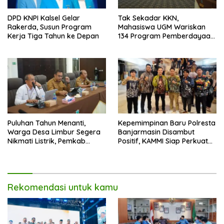
DPD KNPI Kalsel Gelar
Tak Sekadar KKN,
Rakerda, Susun Program
Mahasiswa UGM Wariskan
Kerja Tiga Tahun ke Depan
134 Program Pemberdayaan
untuk Kotabaru
Puluhan Tahun Menanti,
Kepemimpinan Baru Polresta
Warga Desa Limbur Segera
Banjarmasin Disambut
Nikmati Listrik, Pemkab
Positif, KAMMI Siap Perkuat
Kotabaru dan PLN Tancap
Sinergi untuk Kota yang
Gas
Lebih Aman
Rekomendasi untuk kamu