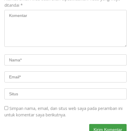
ditandai
*
Simpan nama, email, dan situs web saya pada peramban ini
untuk komentar saya berikutnya.