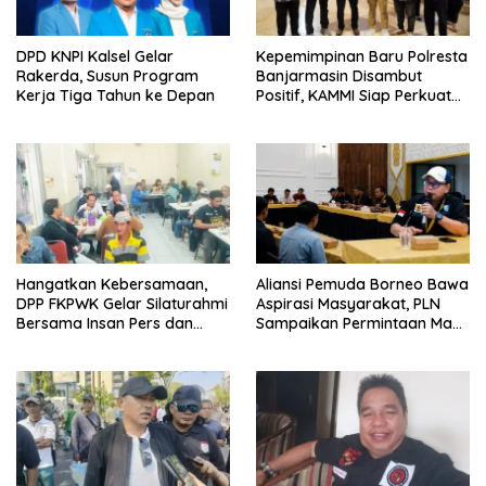
DPD KNPI Kalsel Gelar
Kepemimpinan Baru Polresta
Rakerda, Susun Program
Banjarmasin Disambut
Kerja Tiga Tahun ke Depan
Positif, KAMMI Siap Perkuat
Sinergi untuk Kota yang
Lebih Aman
Hangatkan Kebersamaan,
Aliansi Pemuda Borneo Bawa
DPP FKPWK Gelar Silaturahmi
Aspirasi Masyarakat, PLN
Bersama Insan Pers dan
Sampaikan Permintaan Maaf
Aktivis di Banjarmasin
dan Langkah Perbaikan