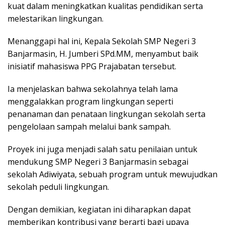
kuat dalam meningkatkan kualitas pendidikan serta
melestarikan lingkungan.
Menanggapi hal ini, Kepala Sekolah SMP Negeri 3
Banjarmasin, H. Jumberi SPd.MM, menyambut baik
inisiatif mahasiswa PPG Prajabatan tersebut.
Ia menjelaskan bahwa sekolahnya telah lama
menggalakkan program lingkungan seperti
penanaman dan penataan lingkungan sekolah serta
pengelolaan sampah melalui bank sampah.
Proyek ini juga menjadi salah satu penilaian untuk
mendukung SMP Negeri 3 Banjarmasin sebagai
sekolah Adiwiyata, sebuah program untuk mewujudkan
sekolah peduli lingkungan.
Dengan demikian, kegiatan ini diharapkan dapat
memberikan kontribusi yang berarti bagi upaya