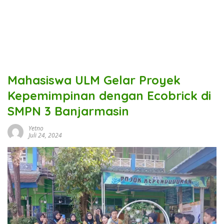
Mahasiswa ULM Gelar Proyek
Kepemimpinan dengan Ecobrick di
SMPN 3 Banjarmasin
Yetno
Juli 24, 2024