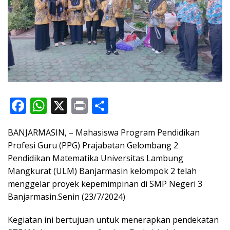
F
W
X
Pr
S
ac
h
in
h
BANJARMASIN, – Mahasiswa Program Pendidikan
e
at
t
ar
Profesi Guru (PPG) Prajabatan Gelombang 2
b
s
e
Pendidikan Matematika Universitas Lambung
o
A
Mangkurat (ULM) Banjarmasin kelompok 2 telah
o
p
menggelar proyek kepemimpinan di SMP Negeri 3
Banjarmasin.Senin (23/7/2024)
k
p
Kegiatan ini bertujuan untuk menerapkan pendekatan