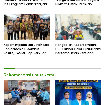
134 Program Pemberdayaan
Nikmati Listrik, Pemkab
untuk Kotabaru
Kotabaru dan PLN Tancap
Gas
Kepemimpinan Baru Polresta
Hangatkan Kebersamaan,
Banjarmasin Disambut
DPP FKPWK Gelar Silaturahmi
Positif, KAMMI Siap Perkuat
Bersama Insan Pers dan
Sinergi untuk Kota yang
Aktivis di Banjarmasin
Lebih Aman
Rekomendasi untuk kamu