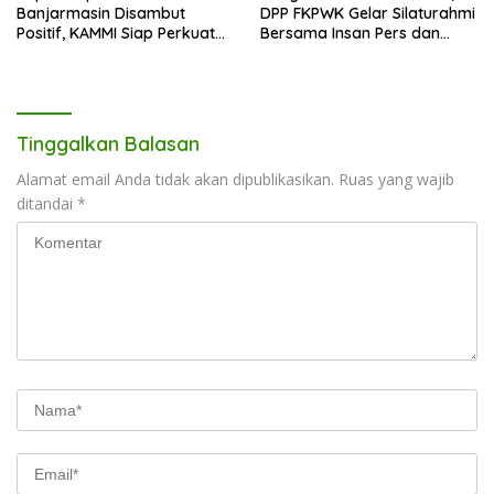
Banjarmasin Disambut
DPP FKPWK Gelar Silaturahmi
Positif, KAMMI Siap Perkuat
Bersama Insan Pers dan
Sinergi untuk Kota yang
Aktivis di Banjarmasin
Lebih Aman
Tinggalkan Balasan
Alamat email Anda tidak akan dipublikasikan.
Ruas yang wajib
ditandai
*