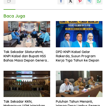
Baca Juga
Tak Sekadar Silaturahmi,
DPD KNPI Kalsel Gelar
KNPI Kalsel dan Bupati HSS
Rakerda, Susun Program
Bahas Masa Depan Generasi
Kerja Tiga Tahun ke Depan
Muda
Tak Sekadar KKN,
Puluhan Tahun Menanti,
Mahasiswa UGM Wariskan
Warga Desa Limbur Segera