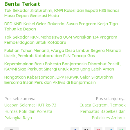
Berita Terkait
Tak Sekadar Silaturahmi, KNPI Kalsel dan Bupati HSS Bahas
Masa Depan Generasi Muda
DPD KNPI Kalsel Gelar Rakerda, Susun Program Kerja Tiga
Tahun ke Depan
Tak Sekadar KKN, Mahasiswa UGM Wariskan 134 Program
Pemberdayaan untuk Kotabaru
Puluhan Tahun Menanti, Warga Desa Limbur Segera Nikmati
Listrik, Pemkab Kotabaru dan PLN Tancap Gas
Kepemimpinan Baru Polresta Banjarmasin Disambut Positif,
KAMMI Siap Perkuat Sinergi untuk Kota yang Lebih Aman
Hangatkan Kebersamaan, DPP FKPWK Gelar Silaturahmi
Bersama Insan Pers dan Aktivis di Banjarmasin
Navigasi
Pos sebelumnya
Pos selanjutnya
Ucapan Selamat HUT ke-73
Cuaca Ekstrem, Tembok
pos
Humas Polri dari Polresta
Pembatas Bapelkes dan
Palangka Raya
Poltekkes Ambruk