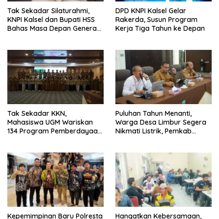
Tak Sekadar Silaturahmi,
DPD KNPI Kalsel Gelar
KNPI Kalsel dan Bupati HSS
Rakerda, Susun Program
Bahas Masa Depan Generasi
Kerja Tiga Tahun ke Depan
Muda
Tak Sekadar KKN,
Puluhan Tahun Menanti,
Mahasiswa UGM Wariskan
Warga Desa Limbur Segera
134 Program Pemberdayaan
Nikmati Listrik, Pemkab
untuk Kotabaru
Kotabaru dan PLN Tancap
Gas
Kepemimpinan Baru Polresta
Hangatkan Kebersamaan,