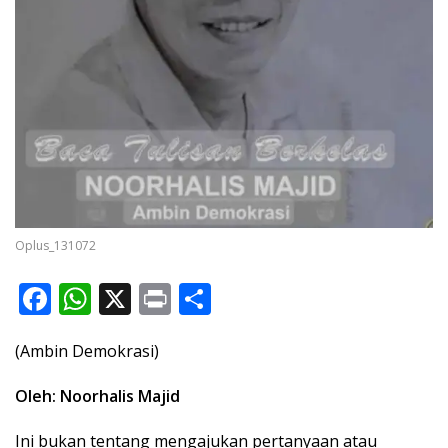
Oplus_131072
F
W
X
Pr
S
ac
h
in
h
(Ambin Demokrasi)
e
at
t
ar
b
s
e
Oleh: Noorhalis Majid
o
A
Ini bukan tentang mengajukan pertanyaan atau