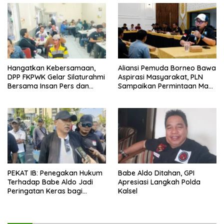
Hangatkan Kebersamaan,
Aliansi Pemuda Borneo Bawa
DPP FKPWK Gelar Silaturahmi
Aspirasi Masyarakat, PLN
Bersama Insan Pers dan
Sampaikan Permintaan Maaf
Aktivis di Banjarmasin
dan Langkah Perbaikan
PEKAT IB: Penegakan Hukum
Babe Aldo Ditahan, GPI
Terhadap Babe Aldo Jadi
Apresiasi Langkah Polda
Peringatan Keras bagi
Kalsel
Pengguna Medsos