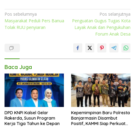
Navigasi
Pos sebelumnya
Pos selanjutnya
Masyarakat Peduli Pers Banua
Penguatan Gugus Tugas Kota
pos
Tolak RUU penyiaran
Layak Anak dan Pengukuhan
Forum Anak Desa
Baca Juga
DPD KNPI Kalsel Gelar
Kepemimpinan Baru Polresta
Rakerda, Susun Program
Banjarmasin Disambut
Kerja Tiga Tahun ke Depan
Positif, KAMMI Siap Perkuat
Sinergi untuk Kota yang
Lebih Aman