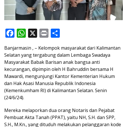
F
W
X
Pr
S
ac
h
in
h
Banjarmasin , – Kelompok masyarakat dari Kalimantan
e
at
t
ar
Selatan yang tergabung dalam Lembaga Swadaya
b
s
e
Masyarakat Babak Barisan anak bangsa anti
o
A
kecurangan, dipimpin oleh H Bahruddin bersama H
o
p
Mawardi, mengunjungi Kantor Kementerian Hukum
dan Hak Asasi Manusia Republik Indonesia
k
p
(Kemenkumham RI) di Kalimantan Selatan. Senin
(24/6/24).
Mereka melaporkan dua orang Notaris dan Pejabat
Pembuat Akta Tanah (PPAT), yaitu NH, S.H. dan SPP,
S.H., M.Kn., yang dituduh melakukan pelanggaran kode