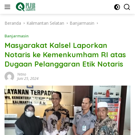
Langsung
ke
konten
Beranda
Kalimantan Selatan
Banjarmasin
Banjarmasin
Masyarakat Kalsel Laporkan
Notaris ke Kemenkumham RI atas
Dugaan Pelanggaran Etik Notaris
Yetno
Juni 25, 2024