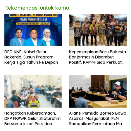
Rekomendasi untuk kamu
DPD KNPI Kalsel Gelar
Kepemimpinan Baru Polresta
Rakerda, Susun Program
Banjarmasin Disambut
Kerja Tiga Tahun ke Depan
Positif, KAMMI Siap Perkuat
Sinergi untuk Kota yang
Lebih Aman
Hangatkan Kebersamaan,
Aliansi Pemuda Borneo Bawa
DPP FKPWK Gelar Silaturahmi
Aspirasi Masyarakat, PLN
Bersama Insan Pers dan
Sampaikan Permintaan Maaf
Aktivis di Banjarmasin
dan Langkah Perbaikan