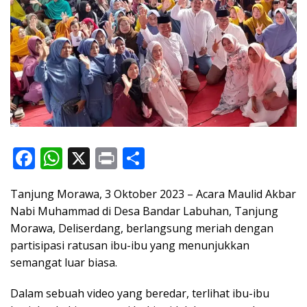
F
W
X
Pr
S
ac
h
in
h
Tanjung Morawa, 3 Oktober 2023 – Acara Maulid Akbar
e
at
t
ar
Nabi Muhammad di Desa Bandar Labuhan, Tanjung
b
s
e
Morawa, Deliserdang, berlangsung meriah dengan
o
A
partisipasi ratusan ibu-ibu yang menunjukkan
o
p
semangat luar biasa.
k
p
Dalam sebuah video yang beredar, terlihat ibu-ibu