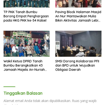
TP PKK Tanah Bumbu
Paving Block Halaman Masjid
Borong Empat Penghargaan
An Nur Mantawakan Mulia
pada HKG PKK ke-54 Kalsel
Bikin Aktivitas Jamaah Lebih
Nyaman
Wakil Ketua DPRD Tanah
SMSI Dorong Kolaborasi PFII
Bumbu Berangkatkan 43
dan BPD untuk Wujudkan
Jamaah Majelis An-Nuriah
Obligasi Daerah
Ziarah ke Makam Wali di
Pulau Jawa
Tinggalkan Balasan
Alamat email Anda tidak akan dipublikasikan.
Ruas yang wajib