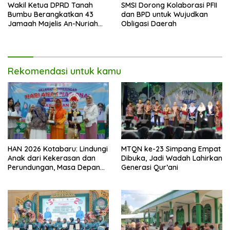
Wakil Ketua DPRD Tanah
SMSI Dorong Kolaborasi PFII
Bumbu Berangkatkan 43
dan BPD untuk Wujudkan
Jamaah Majelis An-Nuriah
Obligasi Daerah
Ziarah ke Makam Wali di
Pulau Jawa
Rekomendasi untuk kamu
HAN 2026 Kotabaru: Lindungi
MTQN ke-23 Simpang Empat
Anak dari Kekerasan dan
Dibuka, Jadi Wadah Lahirkan
Perundungan, Masa Depan
Generasi Qur’ani
Banua Dipertaruhkan