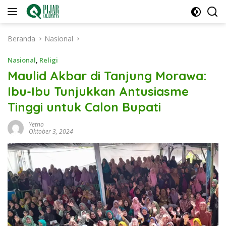
Langsung
ke
konten
Beranda
Nasional
Nasional
,
Religi
Maulid Akbar di Tanjung Morawa:
Ibu-Ibu Tunjukkan Antusiasme
Tinggi untuk Calon Bupati
Yetno
Oktober 3, 2024