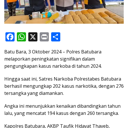
F
W
X
Pr
S
ac
h
in
h
Batu Bara, 3 Oktober 2024 – Polres Batubara
e
at
t
ar
melaporkan peningkatan signifikan dalam
b
s
e
pengungkapan kasus narkoba di tahun 2024.
o
A
Hingga saat ini, Satres Narkoba Polrestabes Batubara
o
p
berhasil mengungkap 202 kasus narkotika, dengan 276
k
p
tersangka yang diamankan.
Angka ini menunjukkan kenaikan dibandingkan tahun
lalu, yang mencatat 194 kasus dengan 260 tersangka.
Kapolres Batubara, AKBP Taufik Hidayat Thayeb,