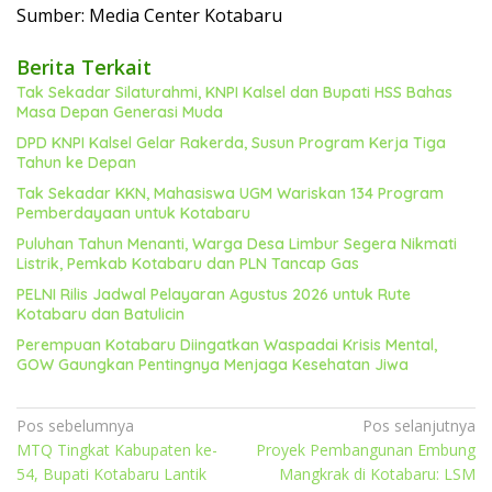
Sumber: Media Center Kotabaru
Berita Terkait
Tak Sekadar Silaturahmi, KNPI Kalsel dan Bupati HSS Bahas
Masa Depan Generasi Muda
DPD KNPI Kalsel Gelar Rakerda, Susun Program Kerja Tiga
Tahun ke Depan
Tak Sekadar KKN, Mahasiswa UGM Wariskan 134 Program
Pemberdayaan untuk Kotabaru
Puluhan Tahun Menanti, Warga Desa Limbur Segera Nikmati
Listrik, Pemkab Kotabaru dan PLN Tancap Gas
PELNI Rilis Jadwal Pelayaran Agustus 2026 untuk Rute
Kotabaru dan Batulicin
Perempuan Kotabaru Diingatkan Waspadai Krisis Mental,
GOW Gaungkan Pentingnya Menjaga Kesehatan Jiwa
Navigasi
Pos sebelumnya
Pos selanjutnya
MTQ Tingkat Kabupaten ke-
Proyek Pembangunan Embung
pos
54, Bupati Kotabaru Lantik
Mangkrak di Kotabaru: LSM