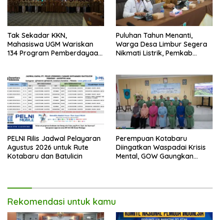
Tak Sekadar KKN,
Puluhan Tahun Menanti,
Mahasiswa UGM Wariskan
Warga Desa Limbur Segera
134 Program Pemberdayaan
Nikmati Listrik, Pemkab
untuk Kotabaru
Kotabaru dan PLN Tancap
Gas
PELNI Rilis Jadwal Pelayaran
Perempuan Kotabaru
Agustus 2026 untuk Rute
Diingatkan Waspadai Krisis
Kotabaru dan Batulicin
Mental, GOW Gaungkan
Pentingnya Menjaga
Kesehatan Jiwa
Rekomendasi untuk kamu