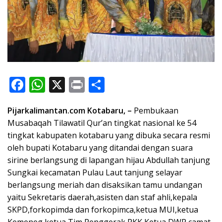
F
W
X
Pr
S
ac
h
in
h
Pijarkalimantan.com Kotabaru, –
Pembukaan
e
at
t
ar
Musabaqah Tilawatil Qur’an tingkat nasional ke 54
b
s
e
tingkat kabupaten kotabaru yang dibuka secara resmi
o
A
oleh bupati Kotabaru yang ditandai dengan suara
o
p
sirine berlangsung di lapangan hijau Abdullah tanjung
Sungkai kecamatan Pulau Laut tanjung selayar
k
p
berlangsung meriah dan disaksikan tamu undangan
yaitu Sekretaris daerah,asisten dan staf ahli,kepala
SKPD,forkopimda dan forkopimca,ketua MUI,ketua
Kemeneg,ketua Tim Penggerak PKK,Ketua DWP,camat