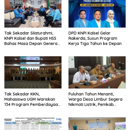
Tak Sekadar Silaturahmi,
DPD KNPI Kalsel Gelar
KNPI Kalsel dan Bupati HSS
Rakerda, Susun Program
Bahas Masa Depan Generasi
Kerja Tiga Tahun ke Depan
Muda
Tak Sekadar KKN,
Puluhan Tahun Menanti,
Mahasiswa UGM Wariskan
Warga Desa Limbur Segera
134 Program Pemberdayaan
Nikmati Listrik, Pemkab
untuk Kotabaru
Kotabaru dan PLN Tancap
Gas