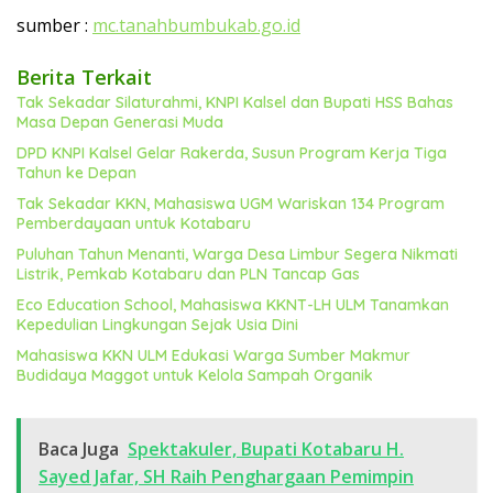
sumber :
mc.tanahbumbukab.go.id
Berita Terkait
Tak Sekadar Silaturahmi, KNPI Kalsel dan Bupati HSS Bahas
Masa Depan Generasi Muda
DPD KNPI Kalsel Gelar Rakerda, Susun Program Kerja Tiga
Tahun ke Depan
Tak Sekadar KKN, Mahasiswa UGM Wariskan 134 Program
Pemberdayaan untuk Kotabaru
Puluhan Tahun Menanti, Warga Desa Limbur Segera Nikmati
Listrik, Pemkab Kotabaru dan PLN Tancap Gas
Eco Education School, Mahasiswa KKNT-LH ULM Tanamkan
Kepedulian Lingkungan Sejak Usia Dini
Mahasiswa KKN ULM Edukasi Warga Sumber Makmur
Budidaya Maggot untuk Kelola Sampah Organik
Baca Juga
Spektakuler, Bupati Kotabaru H.
Sayed Jafar, SH Raih Penghargaan Pemimpin