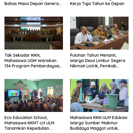
Bahas Masa Depan Generasi
Kerja Tiga Tahun ke Depan
Muda
Tak Sekadar KKN,
Puluhan Tahun Menanti,
Mahasiswa UGM Wariskan
Warga Desa Limbur Segera
134 Program Pemberdayaan
Nikmati Listrik, Pemkab
untuk Kotabaru
Kotabaru dan PLN Tancap
Gas
Eco Education School,
Mahasiswa KKN ULM Edukasi
Mahasiswa KKNT-LH ULM
Warga Sumber Makmur
Tanamkan Kepedulian
Budidaya Maggot untuk