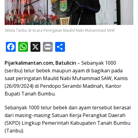
Sekda Tanbu di Acara Peringatan Maulid Nabi Muhammad SAW
F
W
X
Pr
S
ac
h
in
h
Pijarkalimantan.com, Batulicin
– Sebanyak 1000
e
at
t
ar
(seribu) telur bebek maupun ayam di bagikan pada
b
s
e
saat peringatan
Maulid Nabi Muhammad SAW,
Kamis
o
A
(26/09/2024) di Pendopo Serambi Madinah, Kantor
o
p
Bupati Tanah Bumbu.
k
p
Sebanyak 1000 telur bebek dan ayam tersebut berasal
dari masing-masing Satuan Kerja Perangkat Daerah
(SKPD) Lingkup Pemerintah Kabupaten Tanah Bumbu
(Tanbu).