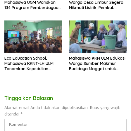
Mahasiswa UGM Wariskan
Warga Desa Limbur Segera
134 Program Pemberdayaan
Nikmati Listrik, Pemkab
untuk Kotabaru
Kotabaru dan PLN Tancap
Gas
Eco Education School,
Mahasiswa KKN ULM Edukasi
Mahasiswa KKNT-LH ULM
Warga Sumber Makmur
Tanamkan Kepedulian
Budidaya Maggot untuk
Lingkungan Sejak Usia Dini
Kelola Sampah Organik
Tinggalkan Balasan
Alamat email Anda tidak akan dipublikasikan.
Ruas yang wajib
ditandai
*