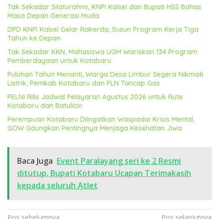
Tak Sekadar Silaturahmi, KNPI Kalsel dan Bupati HSS Bahas
Masa Depan Generasi Muda
DPD KNPI Kalsel Gelar Rakerda, Susun Program Kerja Tiga
Tahun ke Depan
Tak Sekadar KKN, Mahasiswa UGM Wariskan 134 Program
Pemberdayaan untuk Kotabaru
Puluhan Tahun Menanti, Warga Desa Limbur Segera Nikmati
Listrik, Pemkab Kotabaru dan PLN Tancap Gas
PELNI Rilis Jadwal Pelayaran Agustus 2026 untuk Rute
Kotabaru dan Batulicin
Perempuan Kotabaru Diingatkan Waspadai Krisis Mental,
GOW Gaungkan Pentingnya Menjaga Kesehatan Jiwa
Baca Juga
Event Paralayang seri ke 2 Resmi
ditutup, Bupati Kotabaru Ucapan Terimakasih
kepada seluruh Atlet
Navigasi
Pos sebelumnya
Pos selanjutnya