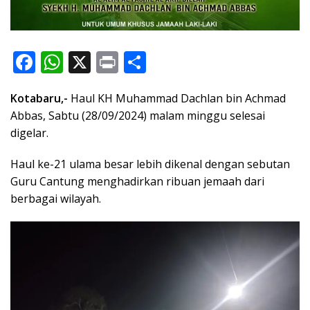
F
W
X
Pr
S
ac
h
in
h
Kotabaru,-
Haul KH Muhammad Dachlan bin Achmad
e
at
t
ar
Abbas, Sabtu (28/09/2024) malam minggu selesai
b
s
e
digelar.
o
A
Haul ke-21 ulama besar lebih dikenal dengan sebutan
o
p
Guru Cantung menghadirkan ribuan jemaah dari
k
p
berbagai wilayah.