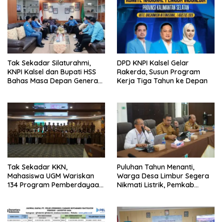
Tak Sekadar Silaturahmi,
DPD KNPI Kalsel Gelar
KNPI Kalsel dan Bupati HSS
Rakerda, Susun Program
Bahas Masa Depan Generasi
Kerja Tiga Tahun ke Depan
Muda
Tak Sekadar KKN,
Puluhan Tahun Menanti,
Mahasiswa UGM Wariskan
Warga Desa Limbur Segera
134 Program Pemberdayaan
Nikmati Listrik, Pemkab
untuk Kotabaru
Kotabaru dan PLN Tancap
Gas