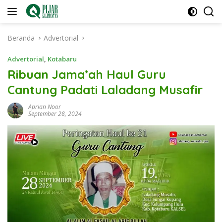
Langsung
ke
konten
Beranda
Advertorial
Advertorial
,
Kotabaru
Ribuan Jama’ah Haul Guru
Cantung Padati Laladang Musafir
Aprian Noor
September 28, 2024