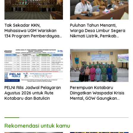
Tak Sekadar KKN,
Puluhan Tahun Menanti,
Mahasiswa UGM Wariskan
Warga Desa Limbur Segera
134 Program Pemberdayaan
Nikmati Listrik, Pemkab
untuk Kotabaru
Kotabaru dan PLN Tancap
Gas
PELNI Rilis Jadwal Pelayaran
Perempuan Kotabaru
Agustus 2026 untuk Rute
Diingatkan Waspadai Krisis
Kotabaru dan Batulicin
Mental, GOW Gaungkan
Pentingnya Menjaga
Kesehatan Jiwa
Rekomendasi untuk kamu