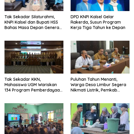
Tak Sekadar Silaturahmi,
DPD KNPI Kalsel Gelar
KNPI Kalsel dan Bupati HSS
Rakerda, Susun Program
Bahas Masa Depan Generasi
Kerja Tiga Tahun ke Depan
Muda
Tak Sekadar KKN,
Puluhan Tahun Menanti,
Mahasiswa UGM Wariskan
Warga Desa Limbur Segera
134 Program Pemberdayaan
Nikmati Listrik, Pemkab
untuk Kotabaru
Kotabaru dan PLN Tancap
Gas