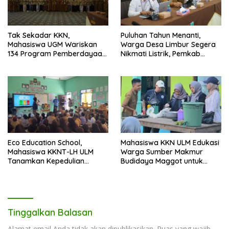
Tak Sekadar KKN,
Puluhan Tahun Menanti,
Mahasiswa UGM Wariskan
Warga Desa Limbur Segera
134 Program Pemberdayaan
Nikmati Listrik, Pemkab
untuk Kotabaru
Kotabaru dan PLN Tancap
Gas
Eco Education School,
Mahasiswa KKN ULM Edukasi
Mahasiswa KKNT-LH ULM
Warga Sumber Makmur
Tanamkan Kepedulian
Budidaya Maggot untuk
Lingkungan Sejak Usia Dini
Kelola Sampah Organik
Tinggalkan Balasan
Alamat email Anda tidak akan dipublikasikan.
Ruas yang wajib