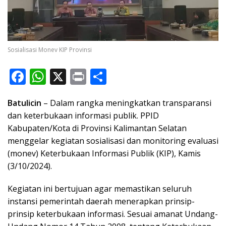
Sosialisasi Monev KIP Provinsi
F
W
X
Pr
S
ac
h
in
h
Batulicin
– Dalam rangka meningkatkan transparansi
e
at
t
ar
dan keterbukaan informasi publik. PPID
b
s
e
Kabupaten
/Kota di Provinsi Kalimantan Selatan
o
A
menggelar kegiatan sosialisasi dan monitoring evaluasi
o
p
(monev) Keterbukaan Informasi Publik (KIP), Kamis
(3/10/2024).
k
p
Kegiatan ini bertujuan agar memastikan seluruh
instansi pemerintah daerah menerapkan prinsip-
prinsip keterbukaan informasi. Sesuai amanat Undang-