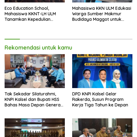
Eco Education School,
Mahasiswa KKN ULM Edukasi
Mahasiswa KKNT-LH ULM
Warga Sumber Makmur
Tanamkan Kepedulian
Budidaya Maggot untuk
Lingkungan Sejak Usia Dini
Kelola Sampah Organik
Rekomendasi untuk kamu
Tak Sekadar Silaturahmi,
DPD KNPI Kalsel Gelar
KNPI Kalsel dan Bupati HSS
Rakerda, Susun Program
Bahas Masa Depan Generasi
Kerja Tiga Tahun ke Depan
Muda