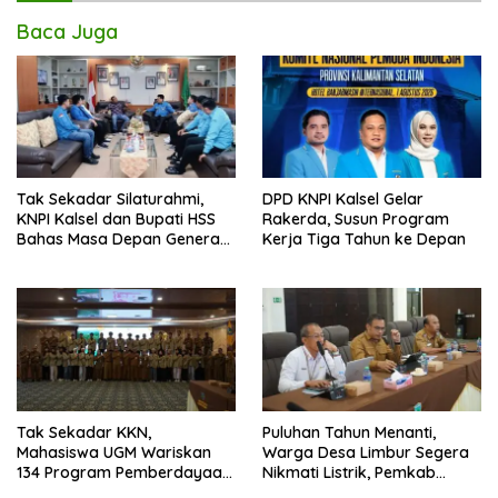
Baca Juga
Tak Sekadar Silaturahmi,
DPD KNPI Kalsel Gelar
KNPI Kalsel dan Bupati HSS
Rakerda, Susun Program
Bahas Masa Depan Generasi
Kerja Tiga Tahun ke Depan
Muda
Tak Sekadar KKN,
Puluhan Tahun Menanti,
Mahasiswa UGM Wariskan
Warga Desa Limbur Segera
134 Program Pemberdayaan
Nikmati Listrik, Pemkab
untuk Kotabaru
Kotabaru dan PLN Tancap