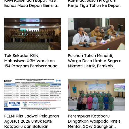
KNPI Kalsel dan Bupati HSS
Rakerda, Susun Program
Bahas Masa Depan Generasi
Kerja Tiga Tahun ke Depan
Muda
Tak Sekadar KKN,
Puluhan Tahun Menanti,
Mahasiswa UGM Wariskan
Warga Desa Limbur Segera
134 Program Pemberdayaan
Nikmati Listrik, Pemkab
untuk Kotabaru
Kotabaru dan PLN Tancap
Gas
PELNI Rilis Jadwal Pelayaran
Perempuan Kotabaru
Agustus 2026 untuk Rute
Diingatkan Waspadai Krisis
Kotabaru dan Batulicin
Mental, GOW Gaungkan