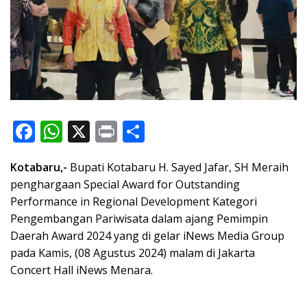
F
W
X
Pr
S
ac
h
in
h
Kotabaru,-
Bupati Kotabaru H. Sayed Jafar, SH Meraih
e
at
t
ar
penghargaan Special Award for Outstanding
b
s
e
Performance in Regional Development Kategori
o
A
Pengembangan Pariwisata dalam ajang Pemimpin
o
p
Daerah Award 2024 yang di gelar iNews Media Group
pada Kamis, (08 Agustus 2024) malam di Jakarta
k
p
Concert Hall iNews Menara.