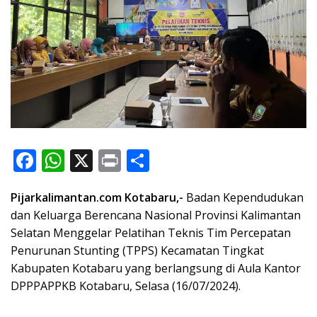
F
W
X
Pr
S
ac
h
in
h
Pijarkalimantan.com Kotabaru,-
Badan Kependudukan
e
at
t
ar
dan Keluarga Berencana Nasional Provinsi Kalimantan
b
s
e
Selatan Menggelar Pelatihan Teknis Tim Percepatan
o
A
Penurunan Stunting (TPPS) Kecamatan Tingkat
o
p
Kabupaten Kotabaru yang berlangsung di Aula Kantor
DPPPAPPKB Kotabaru, Selasa (16/07/2024).
k
p