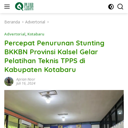
Langsung
ke
konten
Beranda
Advertorial
Advertorial
,
Kotabaru
Percepat Penurunan Stunting
BKKBN Provinsi Kalsel Gelar
Pelatihan Teknis TPPS di
Kabupaten Kotabaru
Aprian Noor
Juli 16, 2024