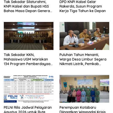
Tak Sekadar Silaturahmi,
DPD KNPI Kalsel Gelar
KNPI Kalsel dan Bupati HSS
Rakerda, Susun Program
Bahas Masa Depan Generasi
Kerja Tiga Tahun ke Depan
Muda
Tak Sekadar KKN,
Puluhan Tahun Menanti,
Mahasiswa UGM Wariskan
Warga Desa Limbur Segera
134 Program Pemberdayaan
Nikmati Listrik, Pemkab
untuk Kotabaru
Kotabaru dan PLN Tancap
Gas
PELNI Rilis Jadwal Pelayaran
Perempuan Kotabaru
Agustus 2026 untuk Rute
Diingatkan Waspadai Krisis