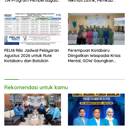
134 Program Pemberdayaan
Nikmati Listrik, Pemkab
untuk Kotabaru
Kotabaru dan PLN Tancap
Gas
PELNI Rilis Jadwal Pelayaran
Perempuan Kotabaru
Agustus 2026 untuk Rute
Diingatkan Waspadai Krisis
Kotabaru dan Batulicin
Mental, GOW Gaungkan
Pentingnya Menjaga
Kesehatan Jiwa
Rekomendasi untuk kamu