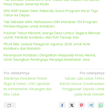
Masa Depan Generasi Muda
DPD KNPI Kalsel Gelar Rakerda, Susun Program Kerja Tiga
Tahun ke Depan
Tak Sekadar KKN, Mahasiswa UGM Wariskan 134 Program
Pemberdayaan untuk Kotabaru
Puluhan Tahun Menanti, Warga Desa Limbur Segera Nikmati
Listrik, Pemkab Kotabaru dan PLN Tancap Gas
PELNI Rilis Jadwal Pelayaran Agustus 2026 untuk Rute
Kotabaru dan Batulicin
Perempuan Kotabaru Diingatkan Waspadai Krisis Mental,
GOW Gaungkan Pentingnya Menjaga Kesehatan Jiwa
Navigasi
Pos sebelumnya
Pos selanjutnya
Maraknya Peredaran Rokok
Satuan Lalu Lintas Polres
pos
Ilegal di Kalsel, LSM Laporkan
Batola Gencar Sosialisasikan
ke Kementerian Keuangan dan
Penggunaan Sepeda Listrik
Bea Cukai
pada Anak Sekolah