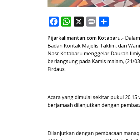
F
W
X
Pr
S
ac
h
in
h
Pijarkalimantan.com Kotabaru,-
Dalam 
e
at
t
ar
Badan Kontak Majelis Taklim, dan Wan
b
s
e
Nasr Kotabaru menggelar Daurah Ilmi
o
A
berlangsung pada Kamis malam, (21/03
o
p
Firdaus.
k
p
Acara yang dimulai sekitar pukul 20.15 
berjamaah dilanjutkan dengan pembaca
Dilanjutkan dengan pembacaan manaqib 