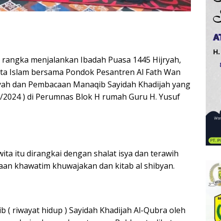
rangka menjalankan Ibadah Puasa 1445 Hijryah,
ita Islam bersama Pondok Pesantren Al Fath Wan
yah dan Pembacaan Manaqib Sayidah Khadijah yang
/2024 ) di Perumnas Blok H rumah Guru H. Yusuf
wita itu dirangkai dengan shalat isya dan terawih
an khawatim khuwajakan dan kitab al shibyan.
( riwayat hidup ) Sayidah Khadijah Al-Qubra oleh