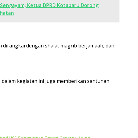
D Sengayam, Ketua DPRD Kotabaru Dorong
ehatan
i dirangkai dengan shalat magrib berjamaah, dan
SH dalam kegiatan ini juga memberikan santunan
Bupati HSS Bahas Masa Depan Generasi Muda