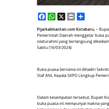
F
W
X
Pr
S
ac
h
in
h
Pijarkalimantan.com Kotabaru, –
Bupat
e
at
t
ar
Pemerintah Daerah menggelar buka p
b
s
e
silaturahmi yang berlangsung dikediama
o
A
Sabtu (16/03/2024).
o
p
k
p
Buka puasa bersama ini dihadiri Sekre
Staf Ahli, Kepala SKPD Lkngkup Pemer
Dalam kesempatan tersebut, Bupati Ko
buka puasa ini mempunyai makna yan