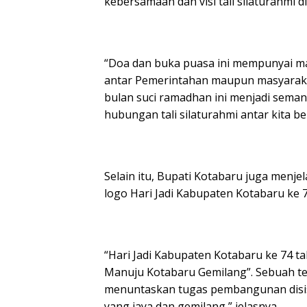
kebersamaan dan visi tali silaturahmi
“Doa dan buka puasa ini mempunyai ma
antar Pemerintahan maupun masyarak
bulan suci ramadhan ini menjadi sema
hubungan tali silaturahmi antar kita b
Selain itu, Bupati Kotabaru juga menj
logo Hari Jadi Kabupaten Kotabaru ke 7
“Hari Jadi Kabupaten Kotabaru ke 74 
Manuju Kotabaru Gemilang”.
Sebuah te
menuntaskan tugas pembangunan disis
yang jaya dan gemilang,” jelasnya.