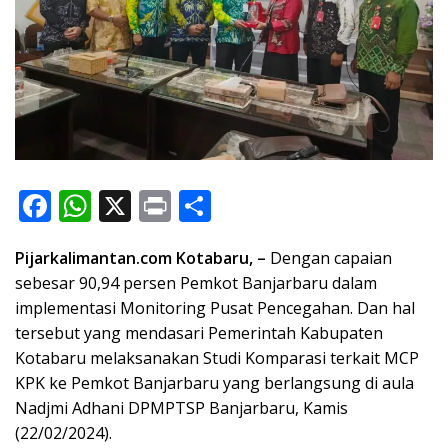
F
W
X
Pr
S
ac
h
in
h
Pijarkalimantan.com Kotabaru, –
Dengan capaian
e
at
t
ar
sebesar 90,94 persen Pemkot Banjarbaru dalam
b
s
e
implementasi Monitoring Pusat Pencegahan.
Dan hal
o
A
tersebut yang mendasari Pemerintah Kabupaten
o
p
Kotabaru melaksanakan Studi Komparasi terkait MCP
KPK ke Pemkot Banjarbaru yang berlangsung di aula
k
p
Nadjmi Adhani DPMPTSP Banjarbaru, Kamis
(22/02/2024).