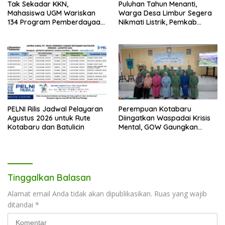
Tak Sekadar KKN,
Puluhan Tahun Menanti,
Mahasiswa UGM Wariskan
Warga Desa Limbur Segera
134 Program Pemberdayaan
Nikmati Listrik, Pemkab
untuk Kotabaru
Kotabaru dan PLN Tancap
Gas
PELNI Rilis Jadwal Pelayaran
Perempuan Kotabaru
Agustus 2026 untuk Rute
Diingatkan Waspadai Krisis
Kotabaru dan Batulicin
Mental, GOW Gaungkan
Pentingnya Menjaga
Kesehatan Jiwa
Tinggalkan Balasan
Alamat email Anda tidak akan dipublikasikan.
Ruas yang wajib
ditandai
*