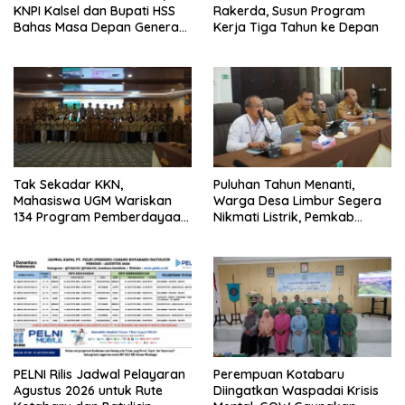
KNPI Kalsel dan Bupati HSS
Rakerda, Susun Program
Bahas Masa Depan Generasi
Kerja Tiga Tahun ke Depan
Muda
Tak Sekadar KKN,
Puluhan Tahun Menanti,
Mahasiswa UGM Wariskan
Warga Desa Limbur Segera
134 Program Pemberdayaan
Nikmati Listrik, Pemkab
untuk Kotabaru
Kotabaru dan PLN Tancap
Gas
PELNI Rilis Jadwal Pelayaran
Perempuan Kotabaru
Agustus 2026 untuk Rute
Diingatkan Waspadai Krisis