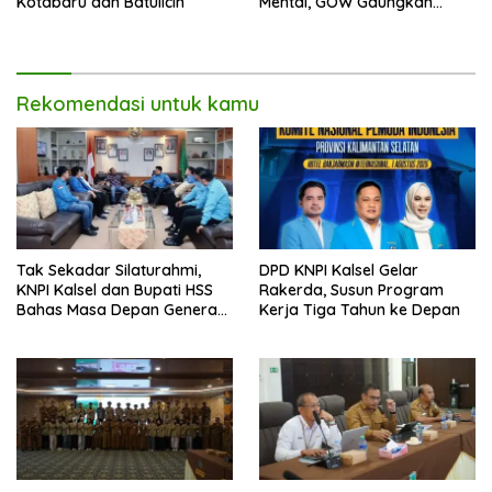
Kotabaru dan Batulicin
Mental, GOW Gaungkan
Pentingnya Menjaga
Kesehatan Jiwa
Rekomendasi untuk kamu
Tak Sekadar Silaturahmi,
DPD KNPI Kalsel Gelar
KNPI Kalsel dan Bupati HSS
Rakerda, Susun Program
Bahas Masa Depan Generasi
Kerja Tiga Tahun ke Depan
Muda