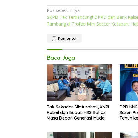
Navigasi
Pos sebelumnya
SKPD Tak Terbendung! DPRD dan Bank Kalse
pos
Tumbang di Trofeo Mini Soccer Kotabaru He
Komentar
Baca Juga
Tak Sekadar Silaturahmi, KNPI
DPD KNPI
Kalsel dan Bupati HSS Bahas
Susun Pr
Masa Depan Generasi Muda
Tahun k