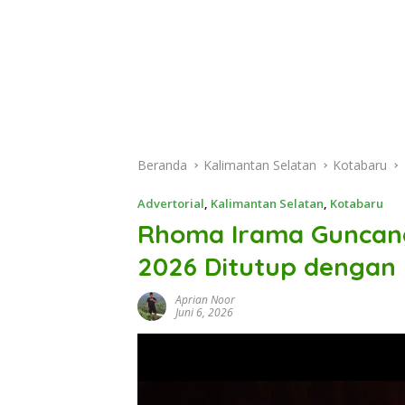
Beranda
Kalimantan Selatan
Kotabaru
Advertorial
,
Kalimantan Selatan
,
Kotabaru
Rhoma Irama Guncang 
2026 Ditutup dengan
Aprian Noor
Juni 6, 2026