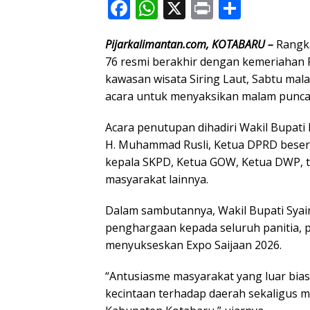
F
W
X
Pr
S
ac
h
in
h
Pijarkalimantan.com, KOTABARU –
Rangka
e
at
t
ar
76 resmi berakhir dengan kemeriahan 
b
s
e
kawasan wisata Siring Laut, Sabtu mal
o
A
acara untuk menyaksikan malam punca
o
p
Acara penutupan dihadiri Wakil Bupati
k
p
H. Muhammad Rusli, Ketua DPRD besert
kepala SKPD, Ketua GOW, Ketua DWP, t
masyarakat lainnya.
Dalam sambutannya, Wakil Bupati Syai
penghargaan kepada seluruh panitia, pe
menyukseskan Expo Saijaan 2026.
“Antusiasme masyarakat yang luar bia
kecintaan terhadap daerah sekaligus 