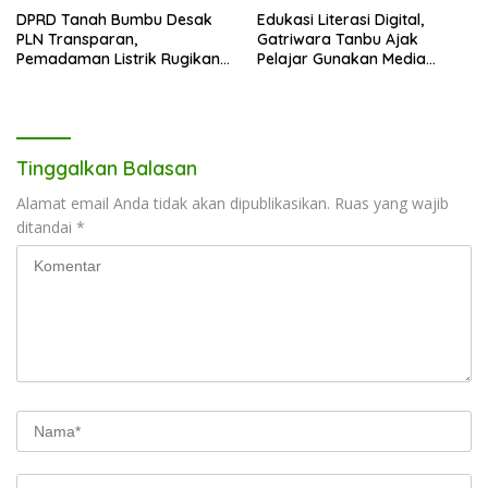
DPRD Tanah Bumbu Desak
Edukasi Literasi Digital,
PLN Transparan,
Gatriwara Tanbu Ajak
Pemadaman Listrik Rugikan
Pelajar Gunakan Media
Masyarakat dan Pelaku
Sosial Secara Bertanggung
Usaha
Jawab
Tinggalkan Balasan
Alamat email Anda tidak akan dipublikasikan.
Ruas yang wajib
ditandai
*