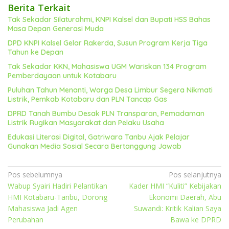
Berita Terkait
Tak Sekadar Silaturahmi, KNPI Kalsel dan Bupati HSS Bahas
Masa Depan Generasi Muda
DPD KNPI Kalsel Gelar Rakerda, Susun Program Kerja Tiga
Tahun ke Depan
Tak Sekadar KKN, Mahasiswa UGM Wariskan 134 Program
Pemberdayaan untuk Kotabaru
Puluhan Tahun Menanti, Warga Desa Limbur Segera Nikmati
Listrik, Pemkab Kotabaru dan PLN Tancap Gas
DPRD Tanah Bumbu Desak PLN Transparan, Pemadaman
Listrik Rugikan Masyarakat dan Pelaku Usaha
Edukasi Literasi Digital, Gatriwara Tanbu Ajak Pelajar
Gunakan Media Sosial Secara Bertanggung Jawab
Navigasi
Pos sebelumnya
Pos selanjutnya
Wabup Syairi Hadiri Pelantikan
Kader HMI “Kuliti” Kebijakan
pos
HMI Kotabaru-Tanbu, Dorong
Ekonomi Daerah, Abu
Mahasiswa Jadi Agen
Suwandi: Kritik Kalian Saya
Perubahan
Bawa ke DPRD