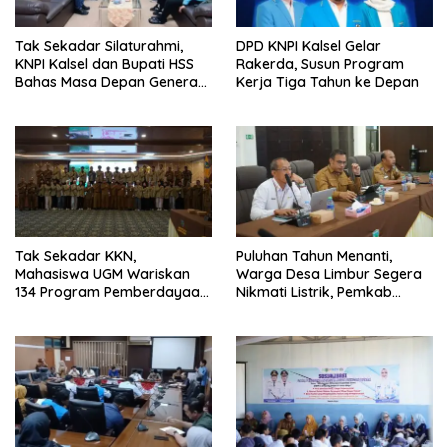
Tak Sekadar Silaturahmi,
DPD KNPI Kalsel Gelar
KNPI Kalsel dan Bupati HSS
Rakerda, Susun Program
Bahas Masa Depan Generasi
Kerja Tiga Tahun ke Depan
Muda
Tak Sekadar KKN,
Puluhan Tahun Menanti,
Mahasiswa UGM Wariskan
Warga Desa Limbur Segera
134 Program Pemberdayaan
Nikmati Listrik, Pemkab
untuk Kotabaru
Kotabaru dan PLN Tancap
Gas