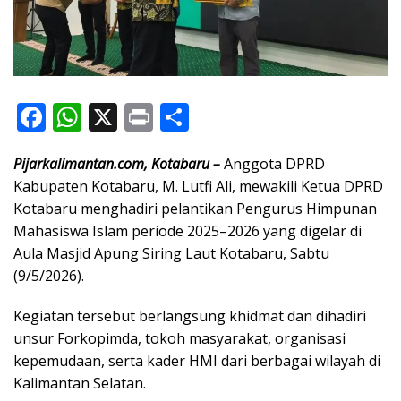
F
W
X
Pr
S
ac
h
in
h
Pijarkalimantan.com, Kotabaru –
Anggota DPRD
e
at
t
ar
Kabupaten Kotabaru, M. Lutfi Ali, mewakili Ketua DPRD
b
s
e
Kotabaru menghadiri pelantikan Pengurus Himpunan
o
A
Mahasiswa Islam periode 2025–2026 yang digelar di
o
p
Aula Masjid Apung Siring Laut Kotabaru, Sabtu
(9/5/2026).
k
p
Kegiatan tersebut berlangsung khidmat dan dihadiri
unsur Forkopimda, tokoh masyarakat, organisasi
kepemudaan, serta kader HMI dari berbagai wilayah di
Kalimantan Selatan.