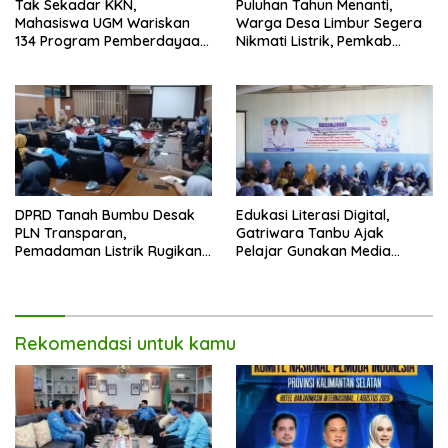
Tak Sekadar KKN,
Puluhan Tahun Menanti,
Mahasiswa UGM Wariskan
Warga Desa Limbur Segera
134 Program Pemberdayaan
Nikmati Listrik, Pemkab
untuk Kotabaru
Kotabaru dan PLN Tancap
Gas
DPRD Tanah Bumbu Desak
Edukasi Literasi Digital,
PLN Transparan,
Gatriwara Tanbu Ajak
Pemadaman Listrik Rugikan
Pelajar Gunakan Media
Masyarakat dan Pelaku
Sosial Secara Bertanggung
Usaha
Jawab
Rekomendasi untuk kamu