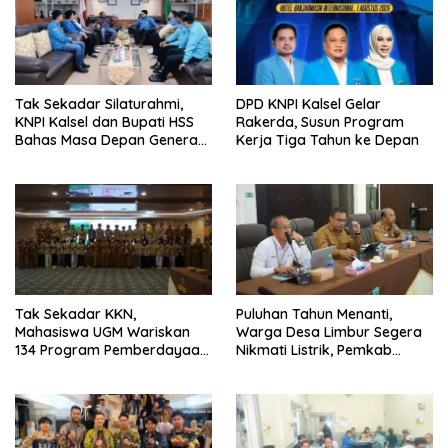
Tak Sekadar Silaturahmi,
DPD KNPI Kalsel Gelar
KNPI Kalsel dan Bupati HSS
Rakerda, Susun Program
Bahas Masa Depan Generasi
Kerja Tiga Tahun ke Depan
Muda
Tak Sekadar KKN,
Puluhan Tahun Menanti,
Mahasiswa UGM Wariskan
Warga Desa Limbur Segera
134 Program Pemberdayaan
Nikmati Listrik, Pemkab
untuk Kotabaru
Kotabaru dan PLN Tancap
Gas