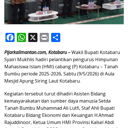
F
W
X
Pr
S
ac
h
in
h
Pijarkalimantan.com, Kotabaru –
Wakil Bupati Kotabaru
e
at
t
ar
Syairi Mukhlis hadiri pelantikan pengurus Himpunan
b
s
e
Mahasiswa Islam (HMI) cabang (P) Kotabaru – Tanah
o
A
Bumbu periode 2025-2026, Sabtu (9/5/2026) di Aula
o
p
Mesjid Apung Siring Laut Kotabaru.
k
p
Kegiatan tersebut turut dihadiri Asisten Bidang
kemasyarakatan dan sumber daya manusia Setda
Tanah Bumbu Muhammad Ali Lutfi, Staf Ahli Bupati
Kotabaru Bidang Ekonomi dan Keuangan H.Ahmad
Rajuddinoor, Ketua Umum HMI Provinsi Kalsel Abdi