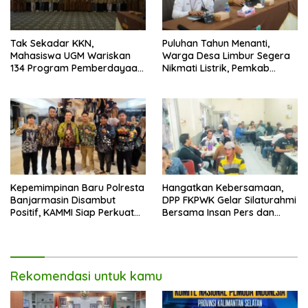
Tak Sekadar KKN,
Puluhan Tahun Menanti,
Mahasiswa UGM Wariskan
Warga Desa Limbur Segera
134 Program Pemberdayaan
Nikmati Listrik, Pemkab
untuk Kotabaru
Kotabaru dan PLN Tancap
Gas
Kepemimpinan Baru Polresta
Hangatkan Kebersamaan,
Banjarmasin Disambut
DPP FKPWK Gelar Silaturahmi
Positif, KAMMI Siap Perkuat
Bersama Insan Pers dan
Sinergi untuk Kota yang
Aktivis di Banjarmasin
Lebih Aman
Rekomendasi untuk kamu