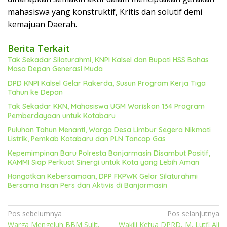
mahasiswa yang konstruktif, Kritis dan solutif demi
kemajuan Daerah.
Berita Terkait
Tak Sekadar Silaturahmi, KNPI Kalsel dan Bupati HSS Bahas
Masa Depan Generasi Muda
DPD KNPI Kalsel Gelar Rakerda, Susun Program Kerja Tiga
Tahun ke Depan
Tak Sekadar KKN, Mahasiswa UGM Wariskan 134 Program
Pemberdayaan untuk Kotabaru
Puluhan Tahun Menanti, Warga Desa Limbur Segera Nikmati
Listrik, Pemkab Kotabaru dan PLN Tancap Gas
Kepemimpinan Baru Polresta Banjarmasin Disambut Positif,
KAMMI Siap Perkuat Sinergi untuk Kota yang Lebih Aman
Hangatkan Kebersamaan, DPP FKPWK Gelar Silaturahmi
Bersama Insan Pers dan Aktivis di Banjarmasin
Navigasi
Pos sebelumnya
Pos selanjutnya
Warga Mengeluh BBM Sulit,
Wakili Ketua DPRD, M. Lutfi Ali