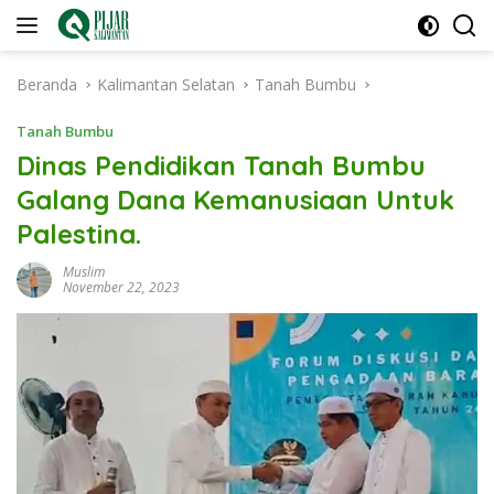
Langsung
ke
konten
Beranda
Kalimantan Selatan
Tanah Bumbu
Tanah Bumbu
Dinas Pendidikan Tanah Bumbu
Galang Dana Kemanusiaan Untuk
Palestina.
Muslim
November 22, 2023