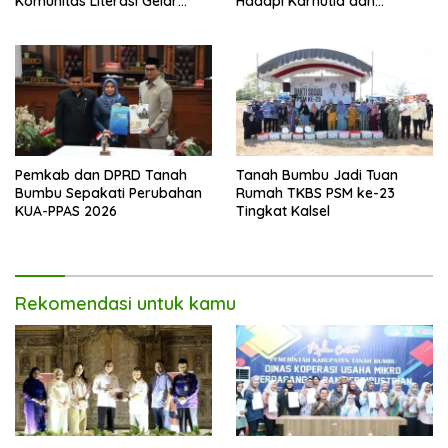
Komunitas Literasi Gelar
Hadapi Karhutla dan
Lapak Baca di Bandara
Kekeringan
Bersujud
Pemkab dan DPRD Tanah
Tanah Bumbu Jadi Tuan
Bumbu Sepakati Perubahan
Rumah TKBS PSM ke-23
KUA-PPAS 2026
Tingkat Kalsel
Rekomendasi untuk kamu