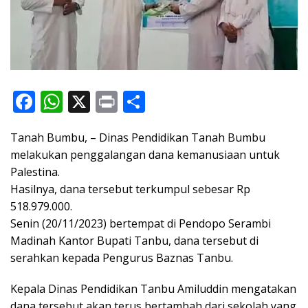
F
W
X
Pr
S
ac
h
in
h
Tanah Bumbu, – Dinas Pendidikan Tanah Bumbu
e
at
t
ar
melakukan penggalangan dana kemanusiaan untuk
b
s
e
Palestina.
o
A
Hasilnya, dana tersebut terkumpul sebesar Rp
o
p
518.979.000.
Senin (20/11/2023) bertempat di Pendopo Serambi
k
p
Madinah Kantor Bupati Tanbu, dana tersebut di
serahkan kepada Pengurus Baznas Tanbu.
Kepala Dinas Pendidikan Tanbu Amiluddin mengatakan
dana tersebut akan terus bertambah dari sekolah yang