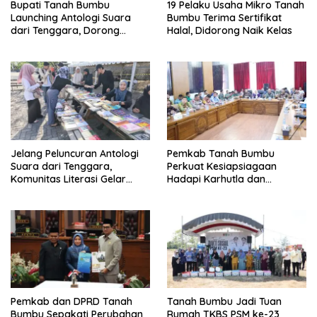
Bupati Tanah Bumbu
19 Pelaku Usaha Mikro Tanah
Launching Antologi Suara
Bumbu Terima Sertifikat
dari Tenggara, Dorong
Halal, Didorong Naik Kelas
Generasi Muda Gemar
Berkarya
Jelang Peluncuran Antologi
Pemkab Tanah Bumbu
Suara dari Tenggara,
Perkuat Kesiapsiagaan
Komunitas Literasi Gelar
Hadapi Karhutla dan
Lapak Baca di Bandara
Kekeringan
Bersujud
Pemkab dan DPRD Tanah
Tanah Bumbu Jadi Tuan
Bumbu Sepakati Perubahan
Rumah TKBS PSM ke-23