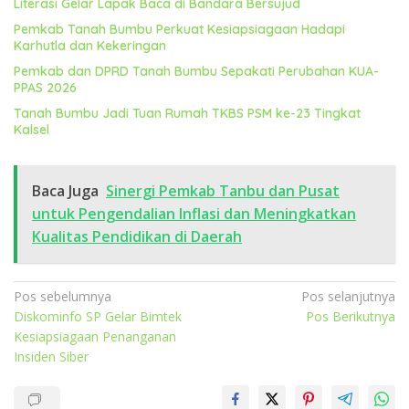
Literasi Gelar Lapak Baca di Bandara Bersujud
Pemkab Tanah Bumbu Perkuat Kesiapsiagaan Hadapi
Karhutla dan Kekeringan
Pemkab dan DPRD Tanah Bumbu Sepakati Perubahan KUA-
PPAS 2026
Tanah Bumbu Jadi Tuan Rumah TKBS PSM ke-23 Tingkat
Kalsel
Baca Juga
Sinergi Pemkab Tanbu dan Pusat
untuk Pengendalian Inflasi dan Meningkatkan
Kualitas Pendidikan di Daerah
Navigasi
Pos sebelumnya
Pos selanjutnya
Diskominfo SP Gelar Bimtek
Pos Berikutnya
pos
Kesiapsiagaan Penanganan
Insiden Siber