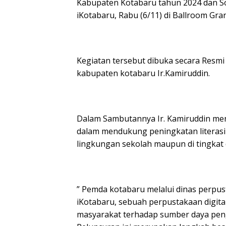
Kabupaten Kotabaru tahun 2024 dan Sos
o
A
iKotabaru, Rabu (6/11) di Ballroom Gran
o
p
k
p
Kegiatan tersebut dibuka secara Resmi
kabupaten kotabaru Ir.Kamiruddin.
Dalam Sambutannya Ir. Kamiruddin me
dalam mendukung peningkatan literasi
lingkungan sekolah maupun di tingkat 
” Pemda kotabaru melalui dinas perpu
iKotabaru, sebuah perpustakaan digit
masyarakat terhadap sumber daya peng