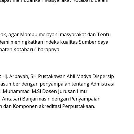
ar dapat memudahkan Masyarakat Kotabaru dalam
ak, agar Mampu melayani masyarakat dan Tentu
demi meningkatkan indeks kualitas Sumber daya
upaten Kotabaru” harapnya
 Hj. Arbayah, SH Pustakawan Ahli Madya Dispersip
arasumber dengan penyampaian tentang Admistrasi
.H.Muhammad. M.Si Dosen Jurusan Ilmu
N Antasari Banjarmasin dengan Penyampaian
n dan Komponen akreditasi Perpustakaan.