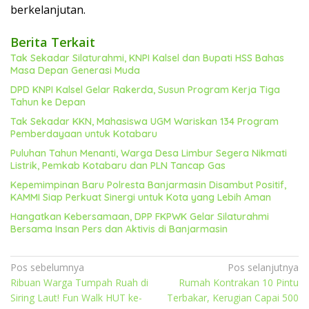
berkelanjutan.
Berita Terkait
Tak Sekadar Silaturahmi, KNPI Kalsel dan Bupati HSS Bahas
Masa Depan Generasi Muda
DPD KNPI Kalsel Gelar Rakerda, Susun Program Kerja Tiga
Tahun ke Depan
Tak Sekadar KKN, Mahasiswa UGM Wariskan 134 Program
Pemberdayaan untuk Kotabaru
Puluhan Tahun Menanti, Warga Desa Limbur Segera Nikmati
Listrik, Pemkab Kotabaru dan PLN Tancap Gas
Kepemimpinan Baru Polresta Banjarmasin Disambut Positif,
KAMMI Siap Perkuat Sinergi untuk Kota yang Lebih Aman
Hangatkan Kebersamaan, DPP FKPWK Gelar Silaturahmi
Bersama Insan Pers dan Aktivis di Banjarmasin
Navigasi
Pos sebelumnya
Pos selanjutnya
Ribuan Warga Tumpah Ruah di
Rumah Kontrakan 10 Pintu
pos
Siring Laut! Fun Walk HUT ke-
Terbakar, Kerugian Capai 500