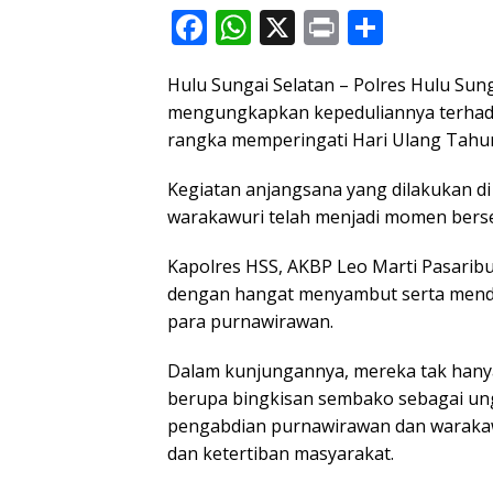
F
W
X
Pr
S
ac
h
in
h
Hulu Sungai Selatan – Polres Hulu Sun
e
at
t
ar
mengungkapkan kepeduliannya terhad
b
s
e
rangka memperingati Hari Ulang Tahu
o
A
Kegiatan anjangsana yang dilakukan 
o
p
warakawuri telah menjadi momen berse
k
p
Kapolres HSS, AKBP Leo Marti Pasaribu, S
dengan hangat menyambut serta mend
para purnawirawan.
Dalam kunjungannya, mereka tak hanya 
berupa bingkisan sembako sebagai ungk
pengabdian purnawirawan dan waraka
dan ketertiban masyarakat.