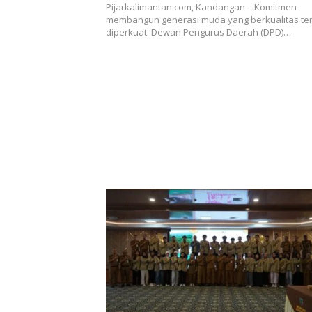
Pijarkalimantan.com, Kandangan – Komitmen
e
at
t
ar
membangun generasi muda yang berkualitas te
diperkuat. Dewan Pengurus Daerah (DPD)…
b
s
e
o
A
o
p
k
p