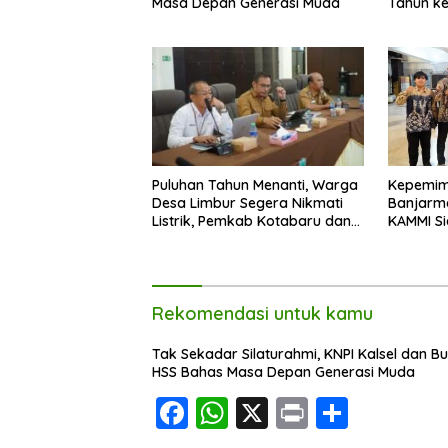
Masa Depan Generasi Muda
Tahun k
Puluhan Tahun Menanti, Warga
Kepemimp
Desa Limbur Segera Nikmati
Banjarma
Listrik, Pemkab Kotabaru dan
KAMMI Si
PLN Tancap Gas
untuk Ko
Rekomendasi untuk kamu
Tak Sekadar Silaturahmi, KNPI Kalsel dan Bu
HSS Bahas Masa Depan Generasi Muda
F
W
X
Pr
S
ac
h
in
h