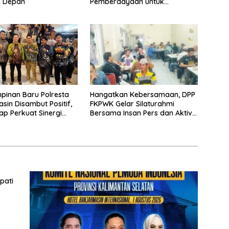
e Depan
Pemberdayaan untuk
Kotabaru
Hangatkan Kebersamaan, DPP
inan Baru Polresta
FKPWK Gelar Silaturahmi
sin Disambut Positif,
Bersama Insan Pers dan Aktivis
ap Perkuat Sinergi
di Banjarmasin
ta yang Lebih Aman
pati