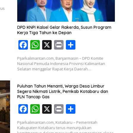
rus
DPD KNPI Kalsel Gelar Rakerda, Susun Program
Kerja Tiga Tahun ke Depan
F
W
X
Pr
S
ac
h
in
h
Pijarkalimantan.com, Banjarmasin – DPD Komite
e
at
t
ar
Nasional Pemuda Indonesia Provinsi Kalimantan
Selatan menggelar Rapat Kerja Daerah…
b
s
e
o
A
Puluhan Tahun Menanti, Warga Desa Limbur
o
p
Segera Nikmati Listrik, Pemkab Kotabaru dan
PLN Tancap Gas
k
p
F
W
X
Pr
S
ac
h
in
h
Pijarkalimantan.com, Kotabaru – Pemerintah
e
at
t
ar
Kabupaten Kotabaru terus menunjukkan
komitmennya dalam mewujudkan pemerataan akses