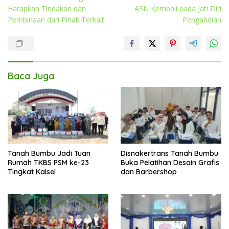
Harapkan Tindakan dan
ASN Kembali pada Jati Diri
Pembinaan dari Pihak Terkait
Pengabdian
Baca Juga
Tanah Bumbu Jadi Tuan
Disnakertrans Tanah Bumbu
Rumah TKBS PSM ke-23
Buka Pelatihan Desain Grafis
Tingkat Kalsel
dan Barbershop