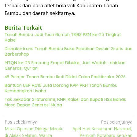
terbaik dari para atlet bola voli Kabupaten Tanah
Bumbu dan daerah sekitarnya.
Berita Terkait
Tanah Bumbu Jadi Tuan Rumah TKBS PSM ke-23 Tingkat
Kalsel
Disnakertrans Tanah Bumbu Buka Pelatihan Desain Grafis dan
Barbershop
MTQN ke-23 Simpang Empat Dibuka, Jadi Wadah Lahirkan
Generasi Qur’ani
45 Pelajar Tanah Bumbu Ikuti Diklat Calon Paskibraka 2026
Bantuan UEP Rp10 Juta Dorong KPM PKH Tanah Bumbu
Kembangkan Usaha
Tak Sekadar Silaturahmi, KNPI Kalsel dan Bupati HSS Bahas
Masa Depan Generasi Muda
Navigasi
Pos sebelumnya
Pos selanjutnya
Miras Oplosan Diduga Marak
Apel Hari Kesadaran Nasional,
pos
di Alalak Selatan, Warga
Pemkab Kotabaru Serukan