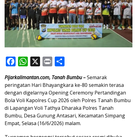
F
W
X
Pr
S
ac
h
in
h
Pijarkalimantan.com, Tanah Bumbu –
Semarak
e
at
t
ar
peringatan Hari Bhayangkara ke-80 semakin terasa
b
s
e
dengan digelarnya Opening Ceremony Pertandingan
o
A
Bola Voli Kapolres Cup 2026 oleh Polres Tanah Bumbu
o
p
di Lapangan Voli Tathya Dharaka Polres Tanah
Bumbu, Desa Gunung Antasari, Kecamatan Simpang
k
p
Empat, Selasa (16/6/2026) malam.