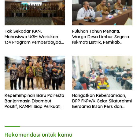
Tak Sekadar KKN,
Puluhan Tahun Menanti,
Mahasiswa UGM Wariskan
Warga Desa Limbur Segera
134 Program Pemberdayaan
Nikmati Listrik, Pemkab
untuk Kotabaru
Kotabaru dan PLN Tancap
Gas
Kepemimpinan Baru Polresta
Hangatkan Kebersamaan,
Banjarmasin Disambut
DPP FKPWK Gelar Silaturahmi
Positif, KAMMI Siap Perkuat
Bersama Insan Pers dan
Sinergi untuk Kota yang
Aktivis di Banjarmasin
Lebih Aman
Rekomendasi untuk kamu