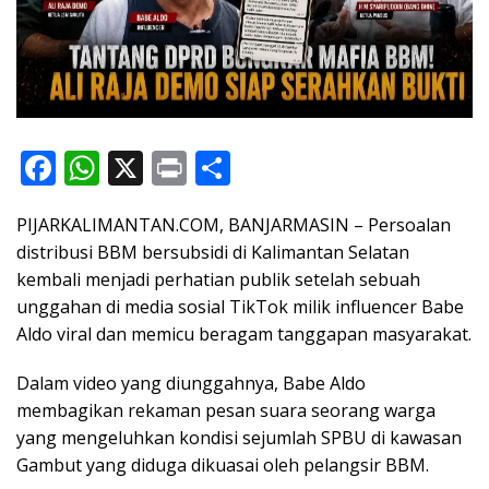
F
W
X
Pr
S
ac
h
in
h
PIJARKALIMANTAN.COM, BANJARMASIN – Persoalan
e
at
t
ar
distribusi BBM bersubsidi di Kalimantan Selatan
b
s
e
kembali menjadi perhatian publik setelah sebuah
o
A
unggahan di media sosial TikTok milik influencer Babe
o
p
Aldo viral dan memicu beragam tanggapan masyarakat.
k
p
Dalam video yang diunggahnya, Babe Aldo
membagikan rekaman pesan suara seorang warga
yang mengeluhkan kondisi sejumlah SPBU di kawasan
Gambut yang diduga dikuasai oleh pelangsir BBM.