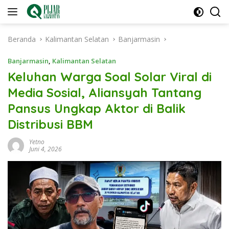
Langsung
ke
konten
Beranda
Kalimantan Selatan
Banjarmasin
Banjarmasin
,
Kalimantan Selatan
Keluhan Warga Soal Solar Viral di
Media Sosial, Aliansyah Tantang
Pansus Ungkap Aktor di Balik
Distribusi BBM
Yetno
Juni 4, 2026