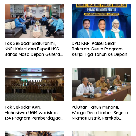
Tak Sekadar Silaturahmi,
DPD KNPI Kalsel Gelar
KNPI Kalsel dan Bupati HSS
Rakerda, Susun Program
Bahas Masa Depan Generasi
Kerja Tiga Tahun ke Depan
Muda
Tak Sekadar KKN,
Puluhan Tahun Menanti,
Mahasiswa UGM Wariskan
Warga Desa Limbur Segera
134 Program Pemberdayaan
Nikmati Listrik, Pemkab
untuk Kotabaru
Kotabaru dan PLN Tancap
Gas